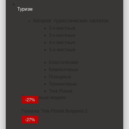
Туризм
Каталог туристических палаток
2-х местные
3-х местные
4-х местные
5-и местные
Классические
Кемпинговые
Походные
Трекинговые
Trek Planet
Популярные модели
-27%
Палатка Trek Planet Bergamo 2
5832
-27%