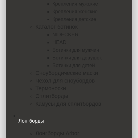
Крепления мужские
Крепления женские
Крепления детские
Каталог ботинок
NIDECKER
HEAD
Ботинки для мужчин
Ботинки для девушек
Ботинки для детей
Сноубордические маски
Чехол для сноубордов
Термоноски
Сплитборды
Камусы для сплитбордов
Лонгборды
Лонгборды Arbor