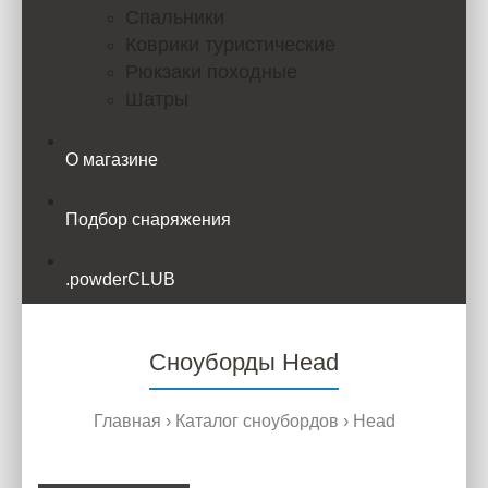
Спальники
Коврики туристические
Рюкзаки походные
Шатры
О магазине
Подбор снаряжения
.powderCLUB
Сноуборды Head
Главная
Каталог сноубордов
Head