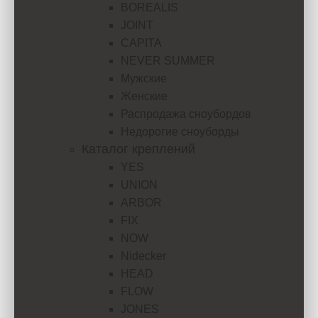
BOREALIS
JOINT
CAPITA
NEVER SUMMER
Мужские
Женские
Распродажа сноубордов
Недорогие сноуборды
Каталог креплений
YES
UNION
ARBOR
FIX
NOW
Nidecker
HEAD
FLOW
JONES