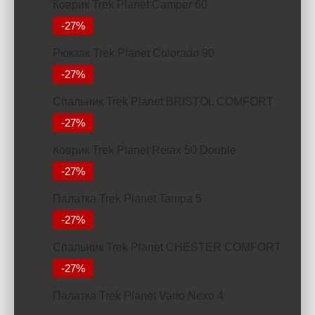
Коврик Trek Planet Camper 60
2912
-27%
Рюкзак Trek Planet Colorado 90
6927
-27%
Спальник Trek Planet BRISTOL COMFORT
3934
-27%
Коврик Trek Planet Relax 50 Double
7000
-27%
Палатка Trek Planet Tampa 5
11380
-27%
Спальник Trek Planet CHESTER COMFORT
4299
-27%
Палатка Trek Planet Vario Nexo 4
23352