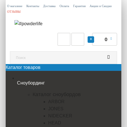
О магазине
Контакты
Доставка
Оплата
Гарантия
Акции и Скидки
ОТЗЫВЫ
0
0
Каталог товаров
Сноубординг
Каталог сноубордов
ARBOR
JONES
NIDECKER
HEAD