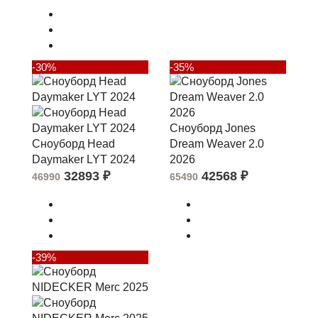
-30%
-35%
Сноуборд Jones
Сноуборд Head
Dream Weaver 2.0
Daymaker LYT 2024
2026
32893
₽
42568
₽
46990
65490
-39%