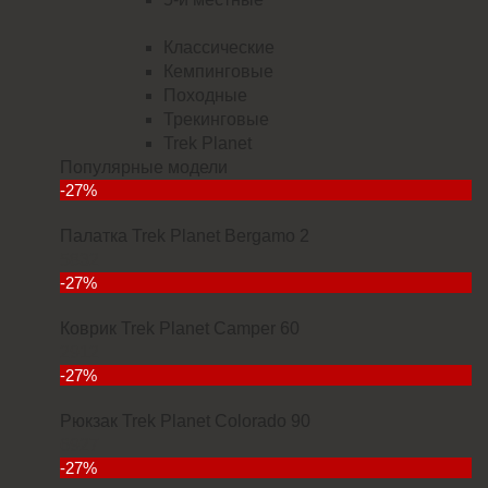
Классические
Кемпинговые
Походные
Трекинговые
Trek Planet
Популярные модели
-27%
Палатка Trek Planet Bergamo 2
5832
-27%
Коврик Trek Planet Camper 60
2912
-27%
Рюкзак Trek Planet Colorado 90
6927
-27%