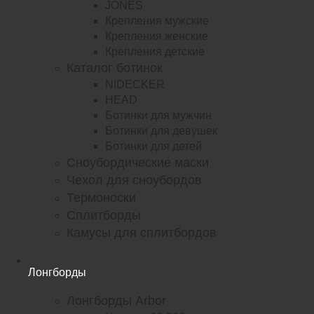
JONES
Крепления мужские
Крепления женские
Крепления детские
Каталог ботинок
NIDECKER
HEAD
Ботинки для мужчин
Ботинки для девушек
Ботинки для детей
Сноубордические маски
Чехол для сноубордов
Термоноски
Сплитборды
Камусы для сплитбордов
Лонгборды
Лонгборды Arbor