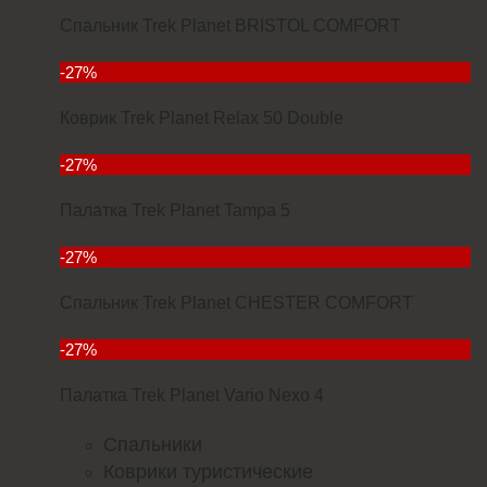
Спальник Trek Planet BRISTOL COMFORT
3934
-27%
Коврик Trek Planet Relax 50 Double
7000
-27%
Палатка Trek Planet Tampa 5
11380
-27%
Спальник Trek Planet CHESTER COMFORT
4299
-27%
Палатка Trek Planet Vario Nexo 4
23352
Спальники
Коврики туристические