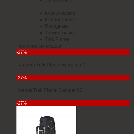
Классические
Кемпинговые
Походные
Трекинговые
Trek Planet
Популярные модели
-27%
Палатка Trek Planet Bergamo 2
5832
-27%
Коврик Trek Planet Camper 60
2912
-27%