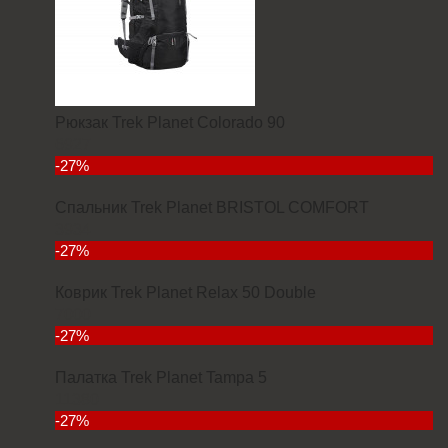
Рюкзак Trek Planet Colorado 90
6927
-27%
Спальник Trek Planet BRISTOL COMFORT
3934
-27%
Коврик Trek Planet Relax 50 Double
7000
-27%
Палатка Trek Planet Tampa 5
11380
-27%