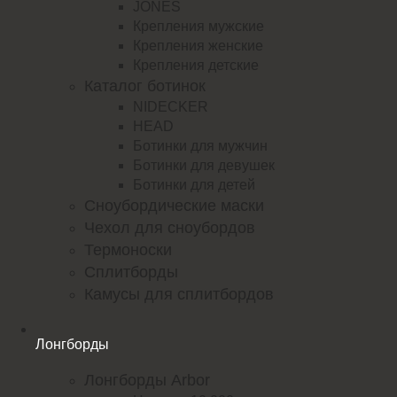
JONES
Крепления мужские
Крепления женские
Крепления детские
Каталог ботинок
NIDECKER
HEAD
Ботинки для мужчин
Ботинки для девушек
Ботинки для детей
Сноубордические маски
Чехол для сноубордов
Термоноски
Сплитборды
Камусы для сплитбордов
Лонгборды
Лонгборды Arbor