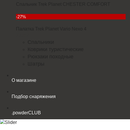
Спальник Trek Planet CHESTER COMFORT
4299
-27%
Палатка Trek Planet Vario Nexo 4
23352
Спальники
Коврики туристические
Рюкзаки походные
Шатры
О магазине
Подбор снаряжения
.powderCLUB