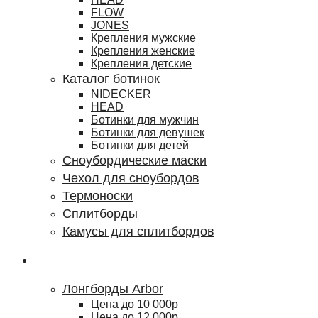
FLOW
JONES
Крепления мужские
Крепления женские
Крепления детские
Каталог ботинок
NIDECKER
HEAD
Ботинки для мужчин
Ботинки для девушек
Ботинки для детей
Сноубордические маски
Чехол для сноубордов
Термоноски
Сплитборды
Камусы для сплитбордов
Лонгборды
Лонгборды Arbor
Цена до 10 000р
Цена до 12 000р