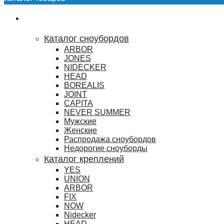
Сноубординг
Каталог сноубордов
ARBOR
JONES
NIDECKER
HEAD
BOREALIS
JOINT
CAPITA
NEVER SUMMER
Мужские
Женские
Распродажа сноубордов
Недорогие сноуборды
Каталог креплений
YES
UNION
ARBOR
FIX
NOW
Nidecker
HEAD