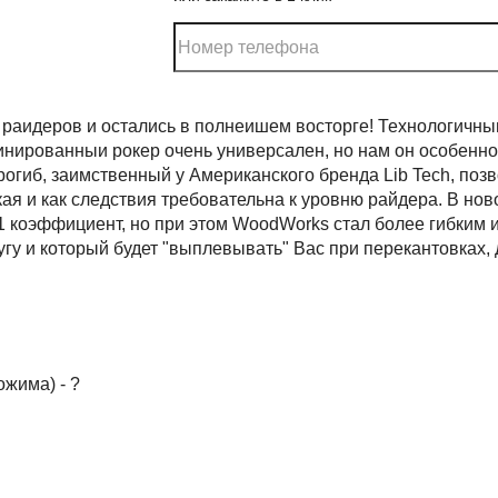
 раидеров и остались в полнеишем восторге! Технологичныи
инированныи рокер очень универсален, но нам он особенно
иб, заимственный у Американского бренда Lib Tech, позвол
ая и как следствия требовательна к уровню райдера. В нов
1 коэффициент, но при этом WoodWorks стал более гибким 
угу и который будет "выплевывать" Вас при перекантовках,
ожима) - ?