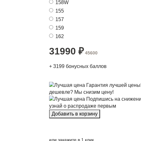
158W
155
157
159
162
31990
₽
45600
+
3199
бонусных баллов
Гарантия лучшей цены
дешевле? Мы снизим цену!
Подпишись на снижени
узнай о распродаже первым
или закажите в 1 клик