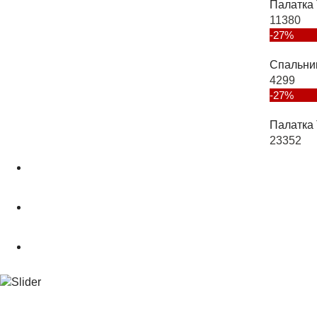
Палатка 
11380
-27%
Спальни
4299
-27%
Палатка 
23352
О магазине
Подбор снаряжения
.powderCLUB