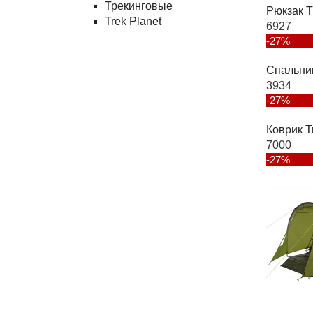
Трекинговые
Рюкзак T
Trek Planet
6927
-27%
Спальни
3934
-27%
Коврик T
7000
-27%