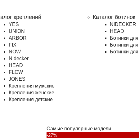
талог креплений
Каталог ботинок
YES
NIDECKER
UNION
HEAD
ARBOR
Ботинки для
FIX
Ботинки для
NOW
Ботинки для
Nidecker
HEAD
FLOW
JONES
Крепления мужские
Крепления женские
Крепления детские
Самые популярные модели
-27%