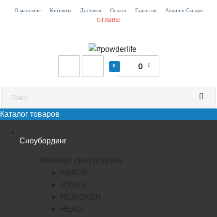
О магазине
Контакты
Доставка
Оплата
Гарантия
Акции и Скидки
ОТЗЫВЫ
0
0
Каталог товаров
Сноубординг
Каталог сноубордов
ARBOR
JONES
NIDECKER
HEAD