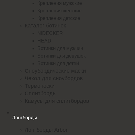
Крепления мужские
Крепления женские
Крепления детские
Каталог ботинок
NIDECKER
HEAD
Ботинки для мужчин
Ботинки для девушек
Ботинки для детей
Сноубордические маски
Чехол для сноубордов
Термоноски
Сплитборды
Камусы для сплитбордов
Лонгборды
Лонгборды Arbor