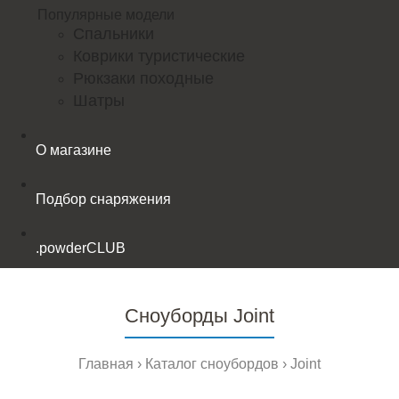
Популярные модели
Спальники
Коврики туристические
Рюкзаки походные
Шатры
О магазине
Подбор снаряжения
.powderCLUB
Сноуборды Joint
Главная
Каталог сноубордов
Joint