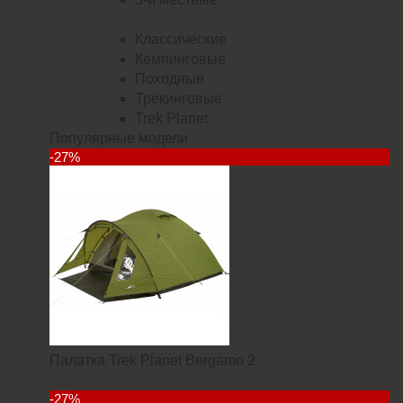
Классические
Кемпинговые
Походные
Трекинговые
Trek Planet
Популярные модели
-27%
Палатка Trek Planet Bergamo 2
5832
-27%