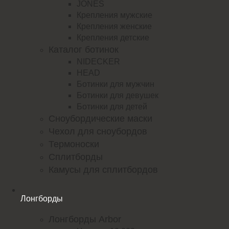
JONES
Крепления мужские
Крепления женские
Крепления детские
Каталог ботинок
NIDECKER
HEAD
Ботинки для мужчин
Ботинки для девушек
Ботинки для детей
Сноубордические маски
Чехол для сноубордов
Термоноски
Сплитборды
Камусы для сплитбордов
Лонгборды
Лонгборды Arbor