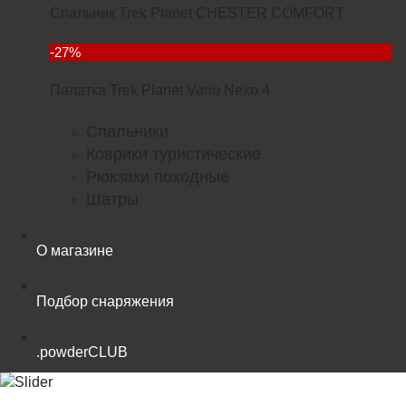
Спальник Trek Planet CHESTER COMFORT
4299
-27%
Палатка Trek Planet Vario Nexo 4
23352
Спальники
Коврики туристические
Рюкзаки походные
Шатры
О магазине
Подбор снаряжения
.powderCLUB