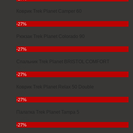
Коврик Trek Planet Camper 60
2912
-27%
Рюкзак Trek Planet Colorado 90
6927
-27%
Спальник Trek Planet BRISTOL COMFORT
3934
-27%
Коврик Trek Planet Relax 50 Double
7000
-27%
Палатка Trek Planet Tampa 5
11380
-27%