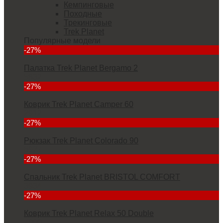
Кемпинговые
Походные
Трекинговые
Trek Planet
Популярные модели
-27%
Палатка Trek Planet Bergamo 2
5832
-27%
Коврик Trek Planet Camper 60
2912
-27%
Рюкзак Trek Planet Colorado 90
6927
-27%
Спальник Trek Planet BRISTOL COMFORT
3934
-27%
Коврик Trek Planet Relax 50 Double
7000