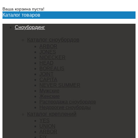
Ваша корзина пуста!
Каталог товаров
Сноубординг
Каталог сноубордов
ARBOR
JONES
NIDECKER
HEAD
BOREALIS
JOINT
CAPITA
NEVER SUMMER
Мужские
Женские
Распродажа сноубордов
Недорогие сноуборды
Каталог креплений
YES
UNION
ARBOR
FIX