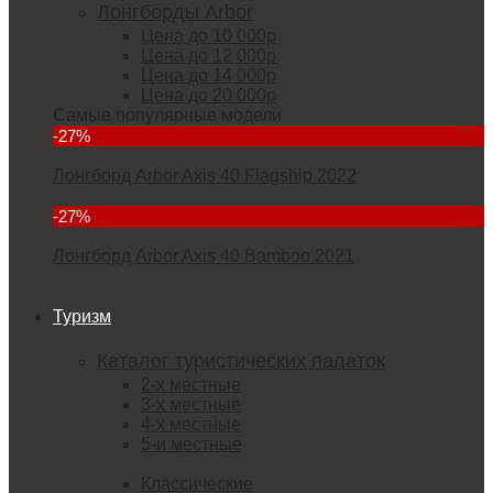
Лонгборды Arbor
Цена до 10 000р
Цена до 12 000р
Цена до 14 000р
Цена до 20 000р
Самые популярные модели
-27%
Лонгборд Arbor Axis 40 Flagship 2022
18235
-27%
Лонгборд Arbor Axis 40 Bamboo 2021
21952
Туризм
Каталог туристических палаток
2-х местные
3-х местные
4-х местные
5-и местные
Классические