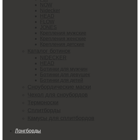
NOW
Nidecker
HEAD
FLOW
JONES
Крепления мужские
Крепления женские
Крепления детские
Каталог ботинок
NIDECKER
HEAD
Ботинки для мужчин
Ботинки для девушек
Ботинки для детей
Сноубордические маски
Чехол для сноубордов
Термоноски
Сплитборды
Камусы для сплитбордов
Лонгборды