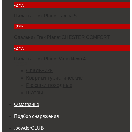
-27%
Палатка Trek Planet Tampa 5
11380
-27%
Спальник Trek Planet CHESTER COMFORT
4299
-27%
Палатка Trek Planet Vario Nexo 4
23352
Спальники
Коврики туристические
Рюкзаки походные
Шатры
О магазине
Подбор снаряжения
.powderCLUB