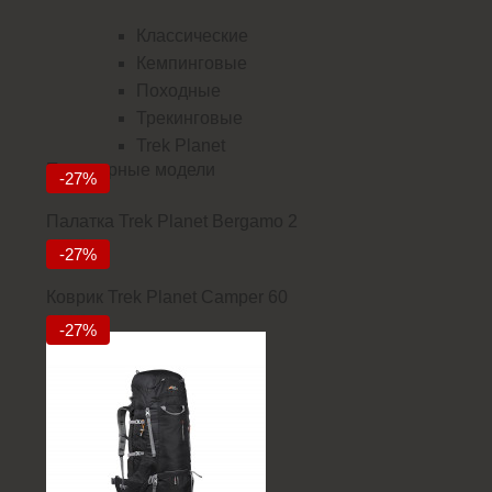
Классические
Кемпинговые
Походные
Трекинговые
Trek Planet
Популярные модели
-27%
Палатка Trek Planet Bergamo 2
5832
-27%
Коврик Trek Planet Camper 60
2912
-27%