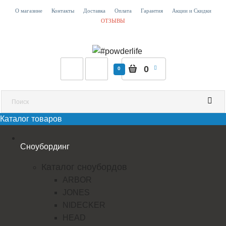
О магазине
Контакты
Доставка
Оплата
Гарантия
Акции и Скидки
ОТЗЫВЫ
0
0
Каталог товаров
Сноубординг
Каталог сноубордов
ARBOR
JONES
NIDECKER
HEAD