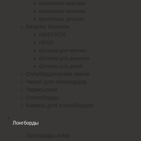
Крепления мужские
Крепления женские
Крепления детские
Каталог ботинок
NIDECKER
HEAD
Ботинки для мужчин
Ботинки для девушек
Ботинки для детей
Сноубордические маски
Чехол для сноубордов
Термоноски
Сплитборды
Камусы для сплитбордов
Лонгборды
Лонгборды Arbor