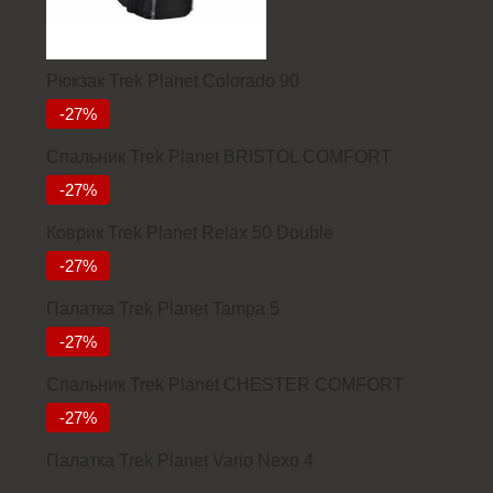
Рюкзак Trek Planet Colorado 90
6927
-27%
Спальник Trek Planet BRISTOL COMFORT
3934
-27%
Коврик Trek Planet Relax 50 Double
7000
-27%
Палатка Trek Planet Tampa 5
11380
-27%
Спальник Trek Planet CHESTER COMFORT
4299
-27%
Палатка Trek Planet Vario Nexo 4
23352