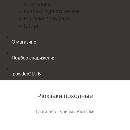
Спальники
Коврики туристические
Рюкзаки походные
Шатры
О магазине
Подбор снаряжения
.powderCLUB
Рюкзаки походные
Главная
Туризм
Рюкзаки