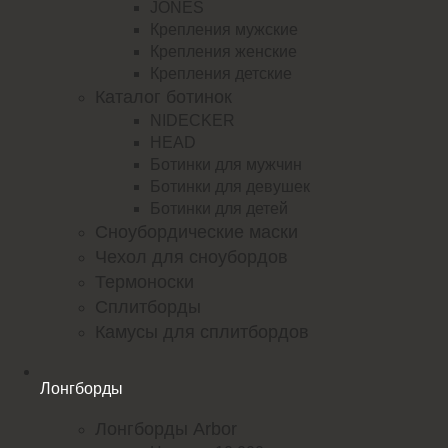
JONES
Крепления мужские
Крепления женские
Крепления детские
Каталог ботинок
NIDECKER
HEAD
Ботинки для мужчин
Ботинки для девушек
Ботинки для детей
Сноубордические маски
Чехол для сноубордов
Термоноски
Сплитборды
Камусы для сплитбордов
Лонгборды
Лонгборды Arbor