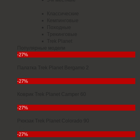
Классические
Кемпинговые
Походные
Трекинговые
Trek Planet
Популярные модели
-27%
Палатка Trek Planet Bergamo 2
5832
-27%
Коврик Trek Planet Camper 60
2912
-27%
Рюкзак Trek Planet Colorado 90
6927
-27%