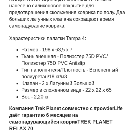
нанесено силиконовое покрытие для
предотвращения скольжения коврика по полу. Два
больших латунных клапана сокращают время
самонадувание коврика.
Характеристики палатки Tampa 4:
Размер - 198 х 63,5 х 7
Ткань внешняя - Полиэстер 75D PVC/
Полиэстер 75D PVC Antislip
Тип наполнителя/Плотность - Вспененный
полиуретан/18 кг/м3
Клапан - 2 х Латунный Большой
Размер в сложенном виде - 22 х 22 х 65
Вес - 2,20 кг
Компания Trek Planet совместно с #powderLife
даёт гарантию 6 месяцев на
самонадувающийся коврикTREK PLANET
RELAX 70.