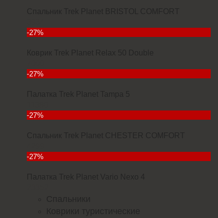
Спальник Trek Planet BRISTOL COMFORT
3934
-27%
Коврик Trek Planet Relax 50 Double
7000
-27%
Палатка Trek Planet Tampa 5
11380
-27%
Спальник Trek Planet CHESTER COMFORT
4299
-27%
Палатка Trek Planet Vario Nexo 4
23352
Спальники
Коврики туристические