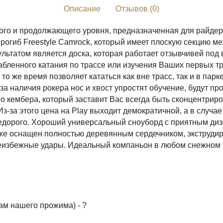
Описание
Отзывов (0)
льного и продолжающего уровня, предназначенная для райд
рогиб Freestyle Camrock, который имеет плоскую секцию м
зультатом является доска, которая работает отзывчивей по
абленного катания по трассе или изучения Ваших первых тр
то же время позволяет кататься как вне трасс, так и в парк
за наличия рокера нос и хвост упростят обучение, будут п
го кембера, который заставит Вас всегда быть сконцентри
 Из-за этого цена на Play выходит демократичной, а в случ
едорого. Хороший универсальный сноуборд с приятным диз
кже оснащен полностью деревянным сердечником, экструди
 неизбежные удары. Идеальный компаньон в любом снежном
там нашего прожима) - ?