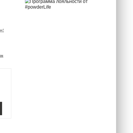
ну!
ым