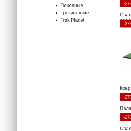
6927
-27
Походные
Трекинговые
Спал
Trek Planet
3934
-27
Коври
7000
-27
Пала
1138
-27
Спал