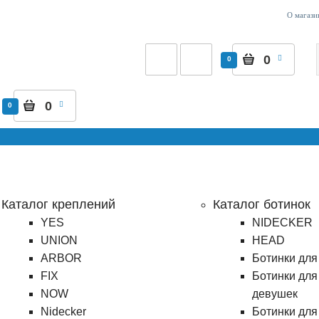
О магази
0
0
0
0
Каталог креплений
Каталог ботинок
YES
NIDECKER
UNION
HEAD
ARBOR
Ботинки для
FIX
Ботинки для
NOW
девушек
Nidecker
Ботинки для