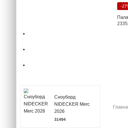
4299
-27
Палат
2335
О магазине
Подбор снаряжения
.powderCLUB
Сноуборд
NIDECKER Merc
Главн
2026
31494