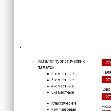
Туризм
Попу
Каталог туристических
-27
палаток
Пала
2-х местные
5832
-27
3-х местные
4-х местные
Ковр
5-и местные
2912
-27
Классические
Рюкза
Кемпинговые