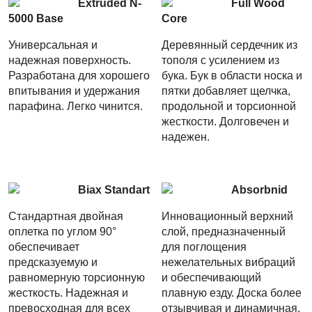
Extruded N-
Full Wood
5000 Base
Core
Универсальная и
Деревянный сердечник из
надежная поверхность.
тополя с усилением из
Разработана для хорошего
бука. Бук в области носка и
впитывания и удержания
пятки добавляет щелчка,
парафина. Легко чинится.
продольной и торсионной
жесткости. Долговечен и
надежен.
Biax Standart
Absorbnid
Стандартная двойная
Инновационный верхний
оплетка по углом 90°
слой, предназначенный
обеспечивает
для поглощения
предсказуемую и
нежелательных вибраций
равномерную торсионную
и обеспечивающий
жесткость. Надежная и
плавную езду. Доска более
превосходная для всех
отзывчивая и динамичная.