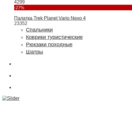
4299
-27%
Палатка Trek Planet Vario Nexo 4
23352
Спальники
Коврики туристические
Рюкзаки походные
Шатры
О магазине
Подбор снаряжения
.powderCLUB