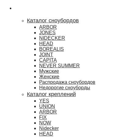
Сноубординг
Каталог сноубордов
ARBOR
JONES
NIDECKER
HEAD
BOREALIS
JOINT
CAPITA
NEVER SUMMER
Мужские
Женские
Распродажа сноубордов
Недорогие сноуборды
Каталог креплений
YES
UNION
ARBOR
FIX
NOW
Nidecker
HEAD