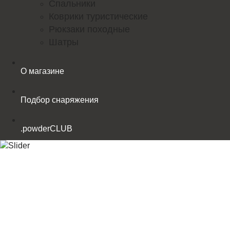
Спальники
Коврики туристические
Рюкзаки походные
Шатры
О магазине
Подбор снаряжения
.powderCLUB