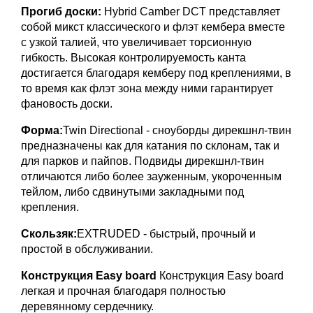
Прогиб доски:
Hybrid Camber DCT представляет
собой микст классического и флэт кембера вместе
с узкой талией, что увеличивает торсионную
гибкость. Высокая контролируемость канта
достигается благодаря кемберу под креплениями, в
то время как флэт зона между ними гарантирует
фановость доски.
Форма:
Twin Directional - сноуборды дирекшнл-твин
предназначены как для катания по склонам, так и
для парков и пайпов. Подвиды дирекшнл-твин
отличаются либо более зауженным, укороченным
тейлом, либо сдвинутыми закладными под
крепления.
Скользяк:
EXTRUDED - быстрый, прочный и
простой в обслуживании.
Конструкция Easy board
Конструкция Easy board
легкая и прочная благодаря полностью
деревянному сердечнику.