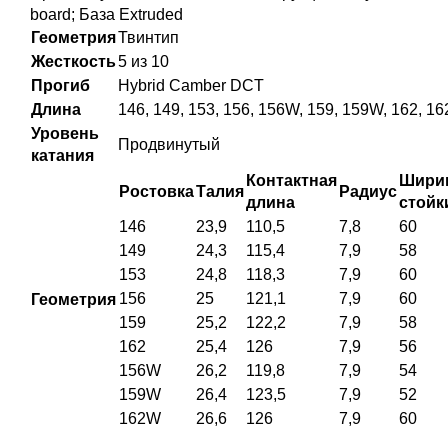
board; База Extruded
Геометрия
Твинтип
Жесткость
5 из 10
Прогиб
Hybrid Camber DCT
Длина
146, 149, 153, 156, 156W, 159, 159W, 162, 1
Уровень
Продвинутый
катания
Контактная
Шири
Ростовка
Талия
Радиус
длина
стойк
146
23,9
110,5
7,8
60
149
24,3
115,4
7,9
58
153
24,8
118,3
7,9
60
156
25
121,1
7,9
60
Геометрия
159
25,2
122,2
7,9
58
162
25,4
126
7,9
56
156W
26,2
119,8
7,9
54
159W
26,4
123,5
7,9
52
162W
26,6
126
7,9
60