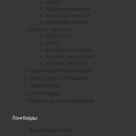
JONES
Крепления мужские
Крепления женские
Крепления детские
Каталог ботинок
NIDECKER
HEAD
Ботинки для мужчин
Ботинки для девушек
Ботинки для детей
Сноубордические маски
Чехол для сноубордов
Термоноски
Сплитборды
Камусы для сплитбордов
Лонгборды
Лонгборды Arbor