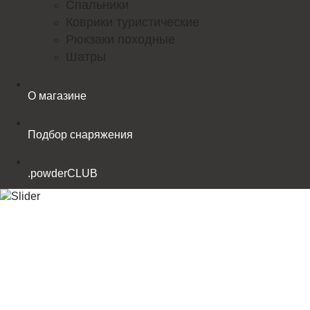
Спальники
Коврики туристические
Рюкзаки походные
Шатры
О магазине
Подбор снаряжения
.powderCLUB