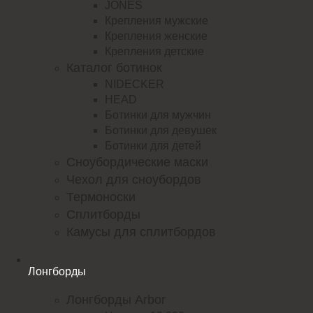
JONES
Крепления мужские
Крепления женские
Крепления детские
Каталог ботинок
NIDECKER
HEAD
Ботинки для мужчин
Ботинки для девушек
Ботинки для детей
Сноубордические маски
Чехол для сноубордов
Термоноски
Сплитборды
Камусы для сплитбордов
Лонгборды
Лонгборды Arbor