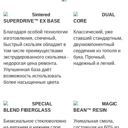
Sintered
DUAL
SUPERDRIVE™ EX BASE
CORE
Благодаря особой технологии
Классический, уже
изготовления, спеченый,
ставший стандартным,
быстрый скользяк обладает в
двухкомпонентный
том числе преимуществами
сердечник из тополя и
экструдированного скользяка -
бука. Прочный,
недорогая цена ремонта.
надежный и легкий.
Улучшенная база даёт
возможность использовать
более насыщенные цвета
SPECIAL
MAGIC
BLEND FIBERGLASS
BEAN™ RESIN
Биаксиальное стекловолокно
Уникальная смола,
на верхнем и нижнем слое
состоящая на 60% из