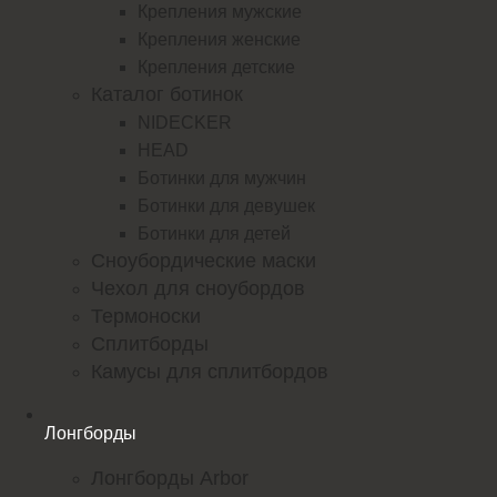
Крепления мужские
Крепления женские
Крепления детские
Каталог ботинок
NIDECKER
HEAD
Ботинки для мужчин
Ботинки для девушек
Ботинки для детей
Сноубордические маски
Чехол для сноубордов
Термоноски
Сплитборды
Камусы для сплитбордов
Лонгборды
Лонгборды Arbor