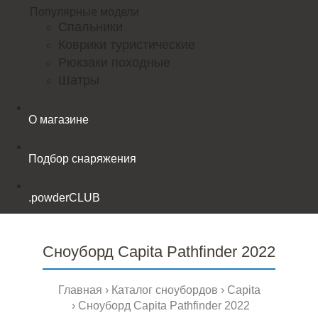
Популярные модели
Спальники
Коврики туристические
Рюкзаки походные
Шатры
О магазине
Подбор снаряжения
.powderCLUB
Сноуборд Capita Pathfinder 2022
Главная
Каталог сноубордов
Capita
Сноуборд Capita Pathfinder 2022