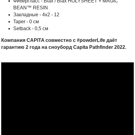
Фибергласс - Biax / Biax HOLYSHEET + MAGIC
BEAN™ RESIN
Закладные - 4х2 - 12
Taper - 0 см
Setback - 0,5 см
Компания CAPITA совместно с #powderLife даёт
гарантию 2 года на сноуборд Capita Pathfinder 2022.