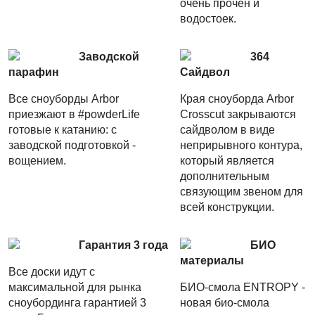
очень прочен и
водостоек.
Заводской
364
парафин
Сайдвол
Все сноуборды Arbor
Края сноуборда Arbor
приезжают в #powderLife
Crosscut закрываются
готовые к катанию: с
сайдволом в виде
заводской подготовкой -
неприрывного контура,
вощением.
который является
дополнительным
связующим звеном для
всей конструкции.
Гарантия 3 года
БИО
материалы
Все доски идут с
максимальной для рынка
БИО-смола ENTROPY -
сноубординга гарантией 3
новая био-смола