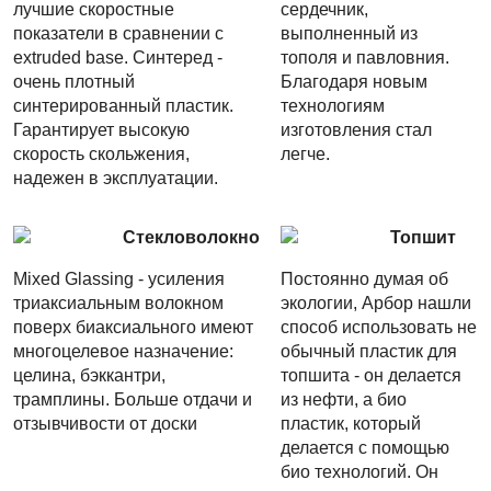
лучшие скоростные
сердечник,
показатели в сравнении с
выполненный из
extruded base. Синтеред -
тополя и павловния.
очень плотный
Благодаря новым
синтерированный пластик.
технологиям
Гарантирует высокую
изготовления стал
скорость скольжения,
легче.
надежен в эксплуатации.
Стекловолокно
Топшит
Mixed Glassing - усиления
Постоянно думая об
триаксиальным волокном
экологии, Арбор нашли
поверх биаксиального имеют
способ использовать не
многоцелевое назначение:
обычный пластик для
целина, бэккантри,
топшита - он делается
трамплины. Больше отдачи и
из нефти, а био
отзывчивости от доски
пластик, который
делается с помощью
био технологий. Он