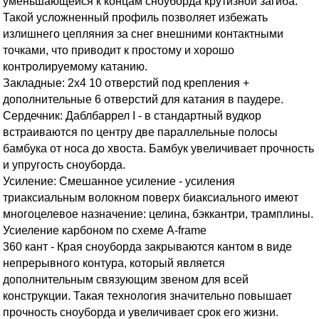
уменьшающейся к концам сноуборда крутизной загиба.
Такой усложненный профиль позволяет избежать
излишнего цепляния за снег внешними контактными
точками, что приводит к простому и хорошо
контролируемому катанию.
Закладные: 2х4 10 отверстий под крепления +
дополнительные 6 отверстий для катания в паудере.
Сердечник: Даблбаррел I - в стандартный вудкор
встраиваются по центру две параллельные полосы
бамбука от носа до хвоста. Бамбук увеличивает прочность
и упругость сноуборда.
Усиление: Смешанное усиление - усиления
триаксиальным волокном поверх биаксиального имеют
многоцелевое назначение: целина, бэккантри, трамплины.
Усиеление карбоном по схеме A-frame
360 кант - Края сноуборда закрываются кантом в виде
непрерывного контура, который является
дополнительным связующим звеном для всей
конструкции. Такая технология значительно повышает
прочность сноуборда и увеличивает срок его жизни.