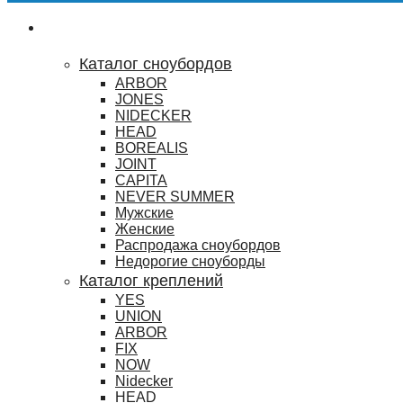
Сноубординг
Каталог сноубордов
ARBOR
JONES
NIDECKER
HEAD
BOREALIS
JOINT
CAPITA
NEVER SUMMER
Мужские
Женские
Распродажа сноубордов
Недорогие сноуборды
Каталог креплений
YES
UNION
ARBOR
FIX
NOW
Nidecker
HEAD