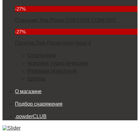
11380
-27%
Спальник Trek Planet CHESTER COMFORT
4299
-27%
Палатка Trek Planet Vario Nexo 4
23352
Спальники
Коврики туристические
Рюкзаки походные
Шатры
О магазине
Подбор снаряжения
.powderCLUB