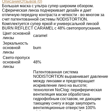
Описание
Отзывов (0)
Большая маска с ультра супер широким обзором.
Сферическая линза подчеркивает дизайн и дает
отличную передачу контраста и четкости - во многом за
счет патентованной системы NODISTORTION.
Комплектуется супер яркой и универсальной линзой
BURN REFLECT CARAMEL c 48% светопропускания.
Цвет основной
caramel
линзы
Зеркальность
основной
burn
линзы
Свето-пропуск
основной
48%
линзы
Патентованная система
NODISTORTION выравнивает давление
между линзами и предотвращает
искривление линз на высоте;
технология NoClog: периферическая
вентиляция маски обработана
гидрофобным составом, не дающим
тающему снегу и воде закупорить
вентиляционные отверстия 100%