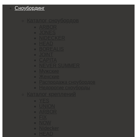
Сноубординг
Каталог сноубордов
ARBOR
JONES
NIDECKER
HEAD
BOREALIS
JOINT
CAPITA
NEVER SUMMER
Мужские
Женские
Распродажа сноубордов
Недорогие сноуборды
Каталог креплений
YES
UNION
ARBOR
FIX
NOW
Nidecker
HEAD