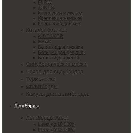
FLOW
JONES
Крепления мужские
Крепления женские
Крепления детские
Каталог ботинок
NIDECKER
HEAD
Ботинки для мужчин
Ботинки для девушек
Ботинки для детей
Сноубордические маски
Чехол для сноубордов
Термоноски
Сплитборды
Камусы для сплитбордов
Лонгборды
Лонгборды Arbor
Цена до 10 000р
Цена до 12 000р