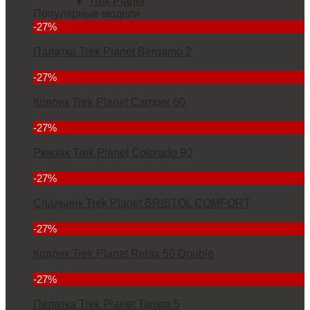
Trek Planet
Популярные модели
-27%
Палатка Trek Planet Bergamo 2
5832
-27%
Коврик Trek Planet Camper 60
2912
-27%
Рюкзак Trek Planet Colorado 90
6927
-27%
Спальник Trek Planet BRISTOL COMFORT
3934
-27%
Коврик Trek Planet Relax 50 Double
7000
-27%
Палатка Trek Planet Tampa 5