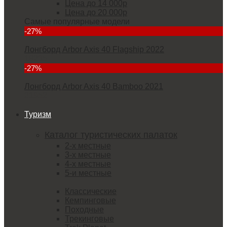
Цена до 14 000р
Цена до 20 000р
Самые популярные модели
-27%
Лонгборд Arbor Axis 40 Flagship 2022
18235
-27%
Лонгборд Arbor Axis 40 Bamboo 2021
21952
Туризм
Каталог туристических палаток
2-х местные
3-х местные
4-х местные
5-и местные
Классические
Кемпинговые
Походные
Трекинговые