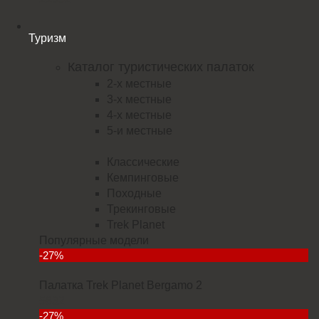
Туризм
Каталог туристических палаток
2-х местные
3-х местные
4-х местные
5-и местные
Классические
Кемпинговые
Походные
Трекинговые
Trek Planet
Популярные модели
-27%
Палатка Trek Planet Bergamo 2
5832
-27%