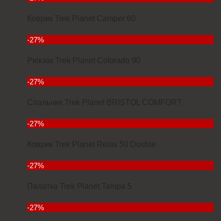
Коврик Trek Planet Camper 60
2912
-27%
Рюкзак Trek Planet Colorado 90
6927
-27%
Спальник Trek Planet BRISTOL COMFORT
3934
-27%
Коврик Trek Planet Relax 50 Double
7000
-27%
Палатка Trek Planet Tampa 5
11380
-27%