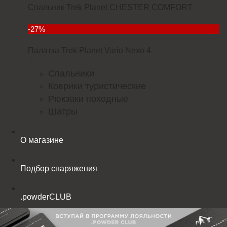
Спальник Trek Planet CHESTER COMFORT
4299
-27%
Палатка Trek Planet Vario Nexo 4
23352
Спальники
Коврики туристические
Рюкзаки походные
Шатры
О магазине
Подбор снаряжения
.powderCLUB