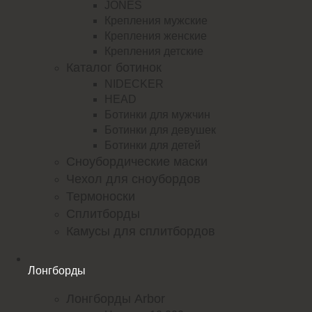
JONES
Крепления мужские
Крепления женские
Крепления детские
Каталог ботинок
NIDECKER
HEAD
Ботинки для мужчин
Ботинки для девушек
Ботинки для детей
Сноубордические маски
Чехол для сноубордов
Термоноски
Сплитборды
Камусы для сплитбордов
Лонгборды
Лонгборды Arbor