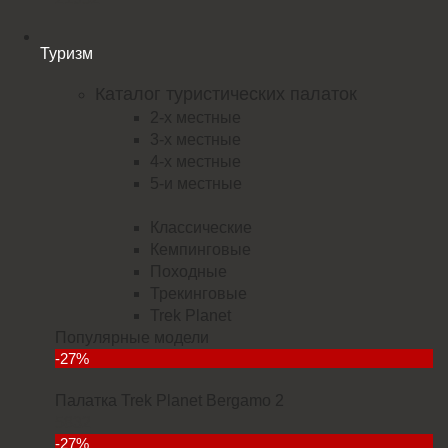
Туризм
Каталог туристических палаток
2-х местные
3-х местные
4-х местные
5-и местные
Классические
Кемпинговые
Походные
Трекинговые
Trek Planet
Популярные модели
-27%
Палатка Trek Planet Bergamo 2
5832
-27%