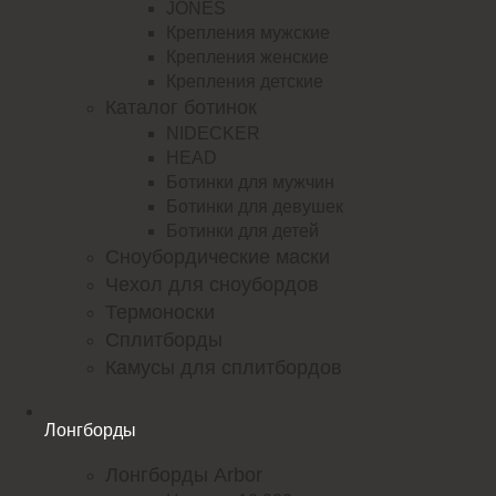
JONES
Крепления мужские
Крепления женские
Крепления детские
Каталог ботинок
NIDECKER
HEAD
Ботинки для мужчин
Ботинки для девушек
Ботинки для детей
Сноубордические маски
Чехол для сноубордов
Термоноски
Сплитборды
Камусы для сплитбордов
Лонгборды
Лонгборды Arbor