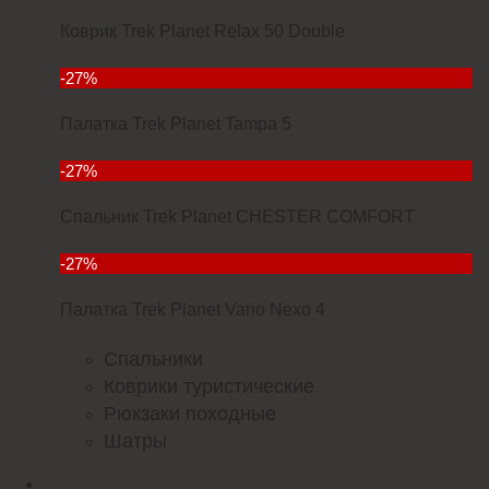
Коврик Trek Planet Relax 50 Double
7000
-27%
Палатка Trek Planet Tampa 5
11380
-27%
Спальник Trek Planet CHESTER COMFORT
4299
-27%
Палатка Trek Planet Vario Nexo 4
23352
Спальники
Коврики туристические
Рюкзаки походные
Шатры