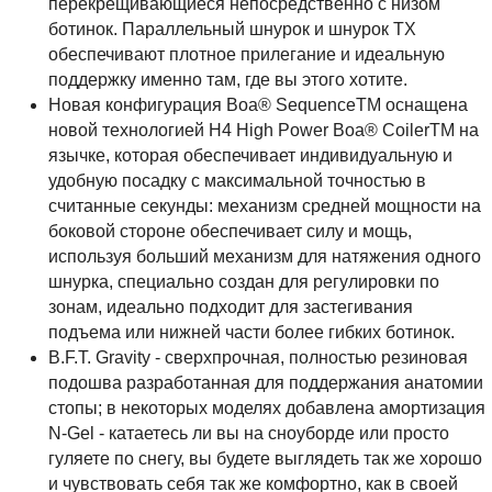
перекрещивающиеся непосредственно с низом
ботинок. Параллельный шнурок и шнурок TX
обеспечивают плотное прилегание и идеальную
поддержку именно там, где вы этого хотите.
Новая конфигурация Boa® SequenceTM оснащена
новой технологией H4 High Power Boa® CoilerTM на
язычке, которая обеспечивает индивидуальную и
удобную посадку с максимальной точностью в
считанные секунды: механизм средней мощности на
боковой стороне обеспечивает силу и мощь,
используя больший механизм для натяжения одного
шнурка, специально создан для регулировки по
зонам, идеально подходит для застегивания
подъема или нижней части более гибких ботинок.
B.F.T. Gravity - сверхпрочная, полностью резиновая
подошва разработанная для поддержания анатомии
стопы; в некоторых моделях добавлена амортизация
N-Gel - катаетесь ли вы на сноуборде или просто
гуляете по снегу, вы будете выглядеть так же хорошо
и чувствовать себя так же комфортно, как в своей