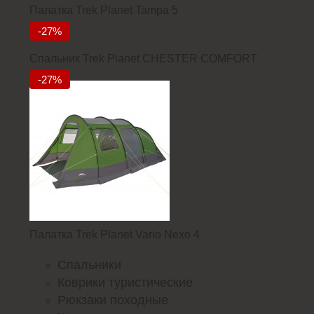
Палатка Trek Planet Tampa 5
11380
-27%
Спальник Trek Planet CHESTER COMFORT
4299
-27%
Палатка Trek Planet Vario Nexo 4
23352
Спальники
Коврики туристические
Рюкзаки походные