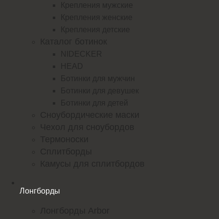
Крепления мужские
Крепления женские
Крепления детские
Каталог ботинок
NIDECKER
HEAD
Ботинки для мужчин
Ботинки для девушек
Ботинки для детей
Сноубордические маски
Чехол для сноубордов
Термоноски
Сплитборды
Камусы для сплитбордов
Лонгборды
Лонгборды Arbor