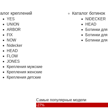
талог креплений
Каталог ботинок
YES
NIDECKER
UNION
HEAD
ARBOR
Ботинки для
FIX
Ботинки для
NOW
Ботинки для
Nidecker
HEAD
FLOW
JONES
Крепления мужские
Крепления женские
Крепления детские
Самые популярные модели
-27%