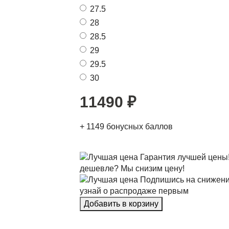
27.5
28
28.5
29
29.5
30
11490
₽
+
1149
бонусных баллов
Гарантия лучшей цены
дешевле? Мы снизим цену!
Подпишись на снижени
узнай о распродаже первым