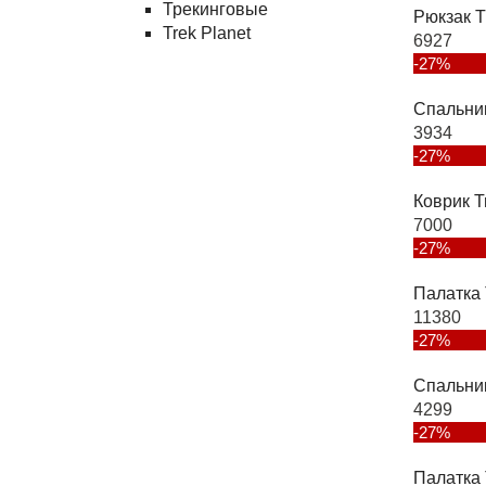
Трекинговые
Рюкзак T
Trek Planet
6927
-27%
Спальни
3934
-27%
Коврик T
7000
-27%
Палатка 
11380
-27%
Спальни
4299
-27%
Палатка 