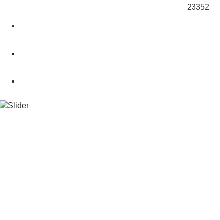
23352
О магазине
Подбор снаряжения
.powderCLUB