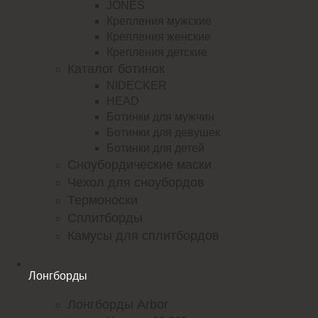
JONES
Крепления мужские
Крепления женские
Крепления детские
Каталог ботинок
NIDECKER
HEAD
Ботинки для мужчин
Ботинки для девушек
Ботинки для детей
Сноубордические маски
Чехол для сноубордов
Термоноски
Сплитборды
Камусы для сплитбордов
Лонгборды
Лонгборды Arbor