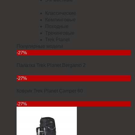
Классические
Кемпинговые
Походные
Трекинговые
Trek Planet
Популярные модели
-27%
Палатка Trek Planet Bergamo 2
5832
-27%
Коврик Trek Planet Camper 60
2912
-27%