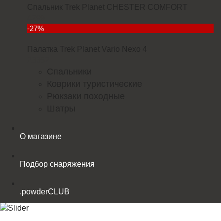
Спальник Trek Planet CHESTER COMFORT
4299
-27%
Палатка Trek Planet Vario Nexo 4
23352
Спальники
Коврики туристические
Рюкзаки походные
Шатры
О магазине
Подбор снаряжения
.powderCLUB