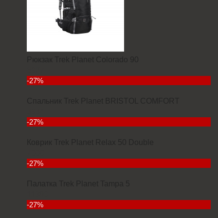
Рюкзак Trek Planet Colorado 90
6927
-27%
Спальник Trek Planet BRISTOL COMFORT
3934
-27%
Коврик Trek Planet Relax 50 Double
7000
-27%
Палатка Trek Planet Tampa 5
11380
-27%