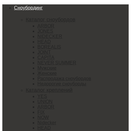
Сноубординг
Каталог сноубордов
ARBOR
JONES
NIDECKER
HEAD
BOREALIS
JOINT
CAPITA
NEVER SUMMER
Мужские
Женские
Распродажа сноубордов
Недорогие сноуборды
Каталог креплений
YES
UNION
ARBOR
FIX
NOW
Nidecker
HEAD