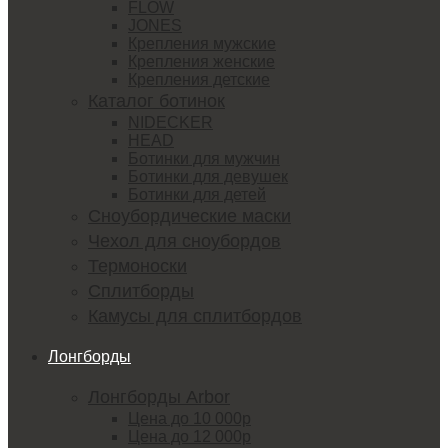
FLOW
JONES
Крепления мужские
Крепления женские
Крепления детские
Каталог ботинок
NIDECKER
HEAD
Ботинки для мужчин
Ботинки для девушек
Ботинки для детей
Сноубордические маски
Чехол для сноубордов
Термоноски
Сплитборды
Камусы для сплитбордов
Лонгборды
Лонгборды Arbor
Цена до 10 000р
Цена до 12 000р