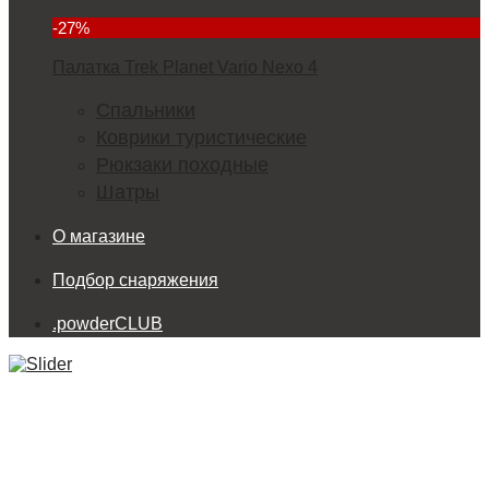
4299
-27%
Палатка Trek Planet Vario Nexo 4
23352
Спальники
Коврики туристические
Рюкзаки походные
Шатры
О магазине
Подбор снаряжения
.powderCLUB