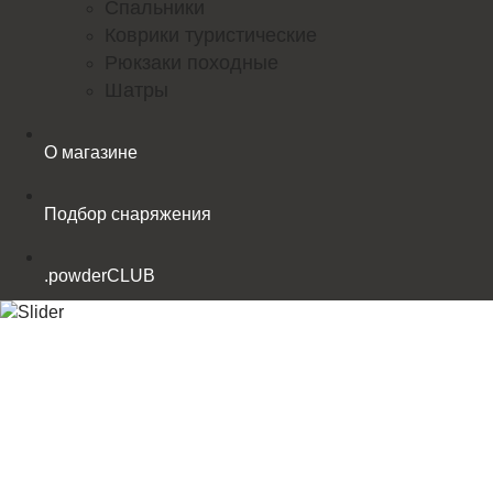
Спальники
Коврики туристические
Рюкзаки походные
Шатры
О магазине
Подбор снаряжения
.powderCLUB