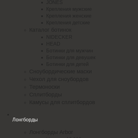
JONES
Крепления мужские
Крепления женские
Крепления детские
Каталог ботинок
NIDECKER
HEAD
Ботинки для мужчин
Ботинки для девушек
Ботинки для детей
Сноубордические маски
Чехол для сноубордов
Термоноски
Сплитборды
Камусы для сплитбордов
Лонгборды
Лонгборды Arbor