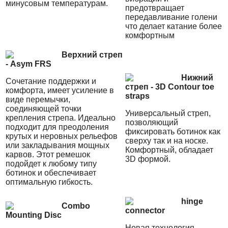
минусовым температурам.
предотвращает
передавливание голени
что делает катание более
комфортным
Верхний стреп
- Asym FRS
Нижний
Cочетание поддержки и
стреп - 3D Contour toe
комфорта, имеет усиление в
straps
виде перемычки,
соединяющей точки
Универсальный стреп,
крепления стрепа. Идеально
позволяющий
подходит для преодоления
фиксировать ботинок как
крутых и неровных рельефов
сверху так и на носке.
или закладывания мощных
Комфортный, обладает
карвов. Этот ремешок
3D формой.
подойдет к любому типу
ботинок и обеспечивает
оптимальную гибкость.
hinge
Combo
connector
Mounting Disc
Новая технология