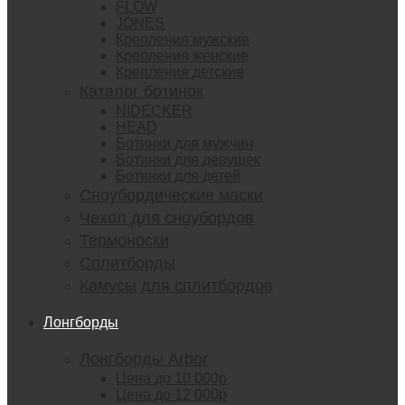
FLOW
JONES
Крепления мужские
Крепления женские
Крепления детские
Каталог ботинок
NIDECKER
HEAD
Ботинки для мужчин
Ботинки для девушек
Ботинки для детей
Сноубордические маски
Чехол для сноубордов
Термоноски
Сплитборды
Камусы для сплитбордов
Лонгборды
Лонгборды Arbor
Цена до 10 000р
Цена до 12 000р