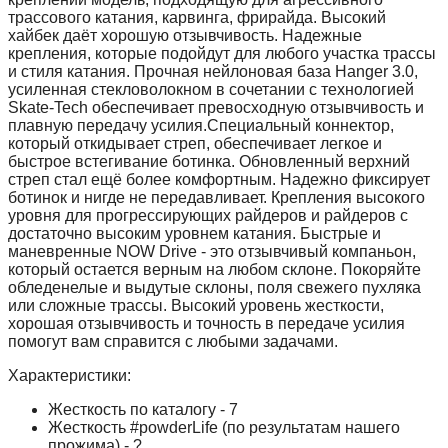
трассового катания, карвинга, фрирайда. Высокий
хайбек даёт хорошую отзывчивость. Надежные
крепления, которые подойдут для любого участка трассы
и стиля катания. Прочная нейлоновая база Hanger 3.0,
усиленная стекловолокном в сочетании с технологией
Skate-Tech обеспечивает превосходную отзывчивость и
плавную передачу усилия.Специальный коннектор,
который откидывает стреп, обеспечивает легкое и
быстрое встегивание ботинка. Обновленный верхний
стреп стал ещё более комфортным. Надежно фиксирует
ботинок и нигде не передавливает. Крепления высокого
уровня для прогрессирующих райдеров и райдеров с
достаточно высоким уровнем катания. Быстрые и
маневренные NOW Drive - это отзывчивый компаньон,
который остается верным на любом склоне. Покоряйте
обледенелые и выдутые склоны, поля свежего пухляка
или сложные трассы. Высокий уровень жесткости,
хорошая отзывчивость и точность в передаче усилия
помогут вам справится с любыми задачами.
Характеристики:
Жесткость по каталогу - 7
Жесткость #powderLife (по результатам нашего
прожима) - ?