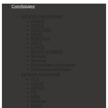
Сноубординг
Каталог сноубордов
ARBOR
JONES
NIDECKER
HEAD
BOREALIS
JOINT
CAPITA
NEVER SUMMER
Мужские
Женские
Распродажа сноубордов
Недорогие сноуборды
Каталог креплений
YES
UNION
ARBOR
FIX
NOW
Nidecker
HEAD