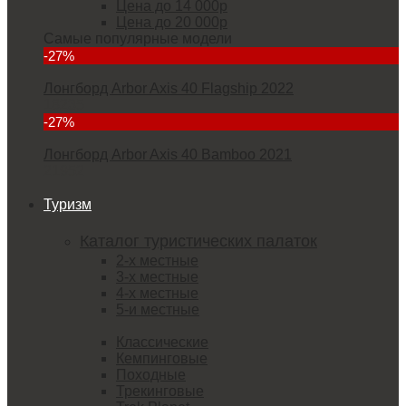
Цена до 14 000р
Цена до 20 000р
Самые популярные модели
-27%
Лонгборд Arbor Axis 40 Flagship 2022
18235
-27%
Лонгборд Arbor Axis 40 Bamboo 2021
21952
Туризм
Каталог туристических палаток
2-х местные
3-х местные
4-х местные
5-и местные
Классические
Кемпинговые
Походные
Трекинговые