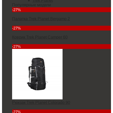
Trek Planet
Популярные модели
-27%
Палатка Trek Planet Bergamo 2
5832
-27%
Коврик Trek Planet Camper 60
2912
-27%
Рюкзак Trek Planet Colorado 90
6927
-27%