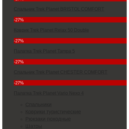
Спальник Trek Planet BRISTOL COMFORT
3934
-27%
Коврик Trek Planet Relax 50 Double
7000
-27%
Палатка Trek Planet Tampa 5
11380
-27%
Спальник Trek Planet CHESTER COMFORT
4299
-27%
Палатка Trek Planet Vario Nexo 4
23352
Спальники
Коврики туристические
Рюкзаки походные
Шатры