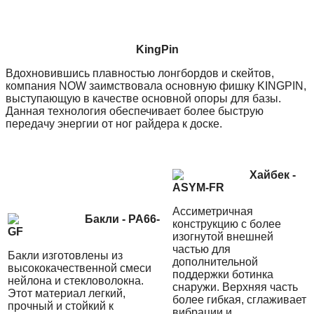
KingPin
Вдохновившись плавностью лонгбордов и скейтов,
компания NOW заимствовала основную фишку KINGPIN,
выступающую в качестве основной опоры для базы.
Данная технология обеспечивает более быструю
передачу энергии от ног райдера к доске.
Хайбек -
ASYM-FR
Ассиметричная
Бакли - PA66-
конструкцию с более
GF
изогнутой внешней
частью для
Бакли изготовлены из
дополнительной
высококачественной смеси
поддержки ботинка
нейлона и стекловолокна.
снаружи. Верхняя часть
Этот материал легкий,
более гибкая, сглаживает
прочный и стойкий к
вибрации и