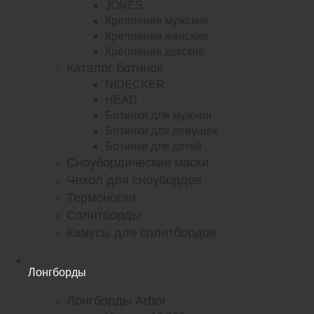
JONES
Крепления мужские
Крепления женские
Крепления детские
Каталог ботинок
NIDECKER
HEAD
Ботинки для мужчин
Ботинки для девушек
Ботинки для детей
Сноубордические маски
Чехол для сноубордов
Термоноски
Сплитборды
Камусы для сплитбордов
Лонгборды
Лонгборды Arbor