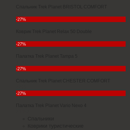
Спальник Trek Planet BRISTOL COMFORT
3934
-27%
Коврик Trek Planet Relax 50 Double
7000
-27%
Палатка Trek Planet Tampa 5
11380
-27%
Спальник Trek Planet CHESTER COMFORT
4299
-27%
Палатка Trek Planet Vario Nexo 4
23352
Спальники
Коврики туристические