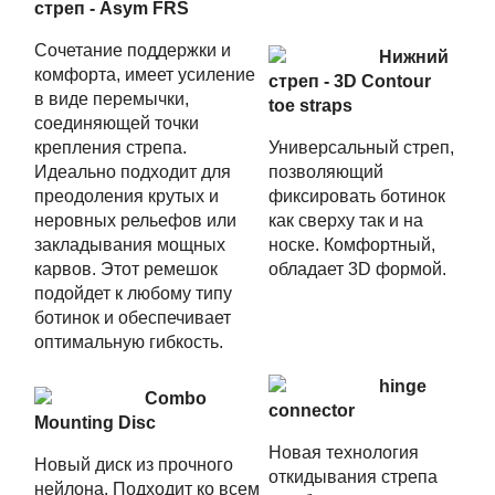
стреп - Asym FRS
Cочетание поддержки и
Нижний
комфорта, имеет усиление
стреп - 3D Contour
в виде перемычки,
toe straps
соединяющей точки
крепления стрепа.
Универсальный стреп,
Идеально подходит для
позволяющий
преодоления крутых и
фиксировать ботинок
неровных рельефов или
как сверху так и на
закладывания мощных
носке. Комфортный,
карвов. Этот ремешок
обладает 3D формой.
подойдет к любому типу
ботинок и обеспечивает
оптимальную гибкость.
hinge
Combo
connector
Mounting Disc
Новая технология
Новый диск из прочного
откидывания стрепа
нейлона. Подходит ко всем