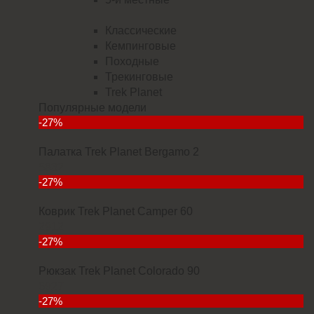
Классические
Кемпинговые
Походные
Трекинговые
Trek Planet
Популярные модели
-27%
Палатка Trek Planet Bergamo 2
5832
-27%
Коврик Trek Planet Camper 60
2912
-27%
Рюкзак Trek Planet Colorado 90
6927
-27%