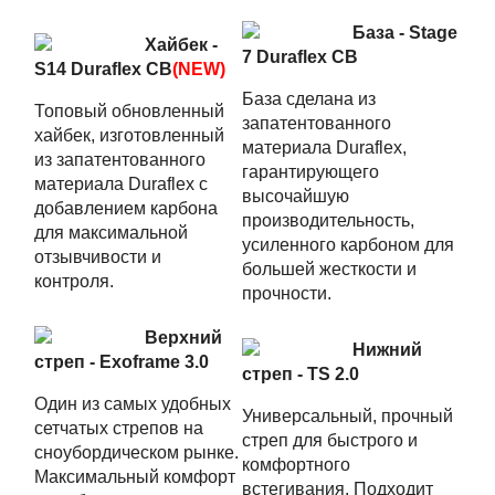
База - Stage
Хайбек -
7 Duraflex CB
S14 Duraflex CB
(NEW)
База сделана из
Топовый обновленный
запатентованного
хайбек, изготовленный
материала Duraflex,
из запатентованного
гарантирующего
материала Duraflex с
высочайшую
добавлением карбона
производительность,
для максимальной
усиленного карбоном для
отзывчивости и
большей жесткости и
контроля.
прочности.
Верхний
Нижний
стреп - Exoframe 3.0
стреп - TS 2.0
Один из самых удобных
Универсальный, прочный
сетчатых стрепов на
стреп для быстрого и
сноубордическом рынке.
комфортного
Максимальный комфорт
встегивания. Подходит