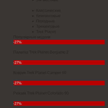
Классические
Кемпинговые
Походные
Трекинговые
Trek Planet
Популярные модели
-27%
Палатка Trek Planet Bergamo 2
5832
-27%
Коврик Trek Planet Camper 60
2912
-27%
Рюкзак Trek Planet Colorado 90
6927
-27%