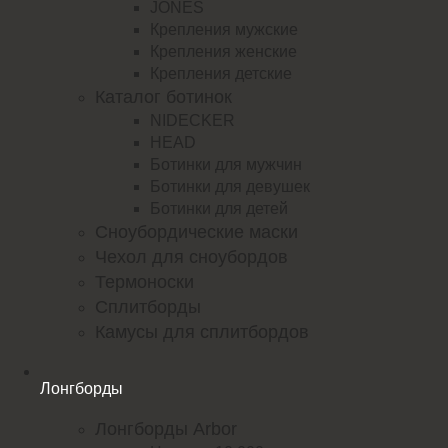
JONES
Крепления мужские
Крепления женские
Крепления детские
Каталог ботинок
NIDECKER
HEAD
Ботинки для мужчин
Ботинки для девушек
Ботинки для детей
Сноубордические маски
Чехол для сноубордов
Термоноски
Сплитборды
Камусы для сплитбордов
Лонгборды
Лонгборды Arbor