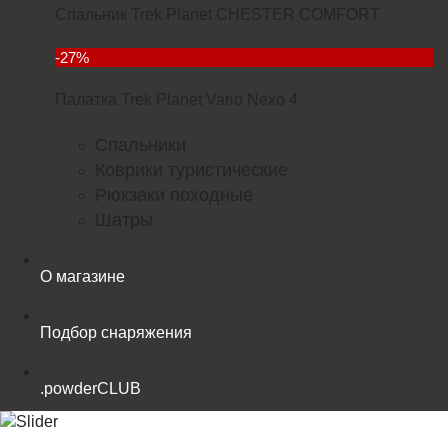
Спальник Trek Planet CHESTER COMFORT
4299
-27%
Палатка Trek Planet Vario Nexo 4
23352
Спальники
Коврики туристические
Рюкзаки походные
Шатры
О магазине
Подбор снаряжения
.powderCLUB