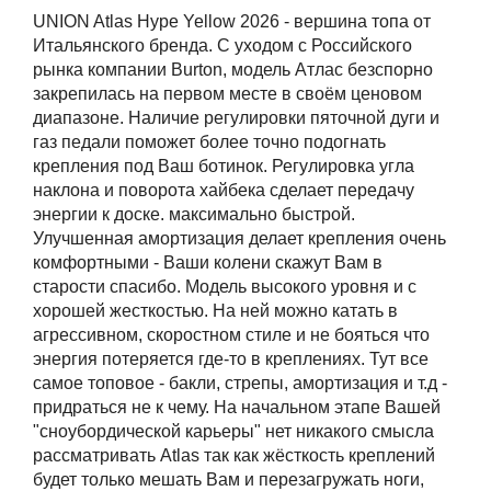
UNION Atlas Hype Yellow 2026 - вершина топа от
Итальянского бренда. С уходом с Российского
рынка компании Burton, модель Атлас безспорно
закрепилась на первом месте в своём ценовом
диапазоне. Наличие регулировки пяточной дуги и
газ педали поможет более точно подогнать
крепления под Ваш ботинок. Регулировка угла
наклона и поворота хайбека сделает передачу
энергии к доске. максимально быстрой.
Улучшенная амортизация делает крепления очень
комфортными - Ваши колени скажут Вам в
старости спасибо. Модель высокого уровня и с
хорошей жесткостью. На ней можно катать в
агрессивном, скоростном стиле и не бояться что
энергия потеряется где-то в креплениях. Тут все
самое топовое - бакли, стрепы, амортизация и т.д -
придраться не к чему. На начальном этапе Вашей
"сноубордической карьеры" нет никакого смысла
рассматривать Atlas так как жёсткость креплений
будет только мешать Вам и перезагружать ноги,