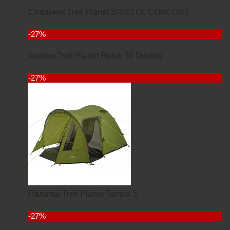
Спальник Trek Planet BRISTOL COMFORT
3934
-27%
Коврик Trek Planet Relax 50 Double
7000
-27%
Палатка Trek Planet Tampa 5
11380
-27%