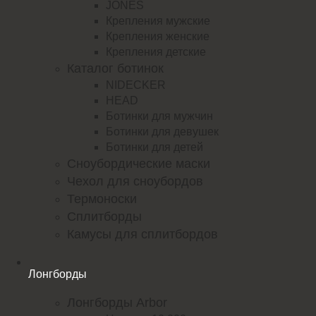
JONES
Крепления мужские
Крепления женские
Крепления детские
Каталог ботинок
NIDECKER
HEAD
Ботинки для мужчин
Ботинки для девушек
Ботинки для детей
Сноубордические маски
Чехол для сноубордов
Термоноски
Сплитборды
Камусы для сплитбордов
Лонгборды
Лонгборды Arbor