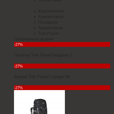
Классические
Кемпинговые
Походные
Трекинговые
Trek Planet
Популярные модели
-27%
Палатка Trek Planet Bergamo 2
5832
-27%
Коврик Trek Planet Camper 60
2912
-27%