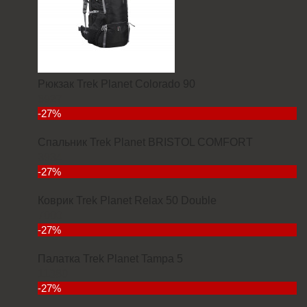
Рюкзак Trek Planet Colorado 90
6927
-27%
Спальник Trek Planet BRISTOL COMFORT
3934
-27%
Коврик Trek Planet Relax 50 Double
7000
-27%
Палатка Trek Planet Tampa 5
11380
-27%