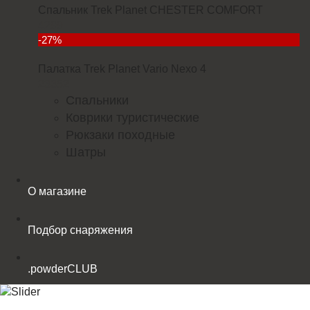
Спальник Trek Planet CHESTER COMFORT
4299
-27%
Палатка Trek Planet Vario Nexo 4
23352
Спальники
Коврики туристические
Рюкзаки походные
Шатры
О магазине
Подбор снаряжения
.powderCLUB