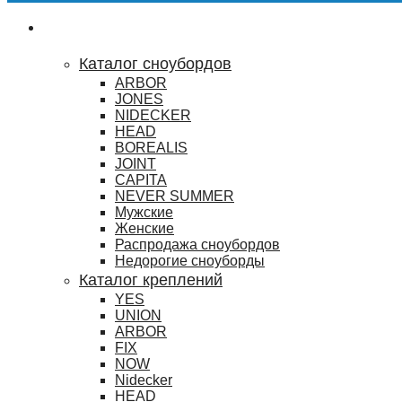
Сноубординг
Каталог сноубордов
ARBOR
JONES
NIDECKER
HEAD
BOREALIS
JOINT
CAPITA
NEVER SUMMER
Мужские
Женские
Распродажа сноубордов
Недорогие сноуборды
Каталог креплений
YES
UNION
ARBOR
FIX
NOW
Nidecker
HEAD