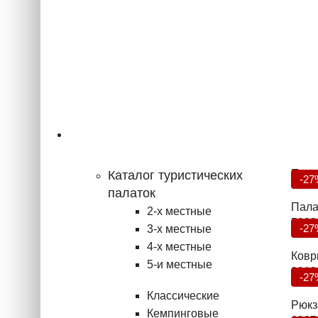
Туризм
Попу
Каталог туристических
-27
палаток
Пала
2-х местные
5832
-27
3-х местные
4-х местные
Ковр
5-и местные
2912
-27
Классические
Рюкза
Кемпинговые