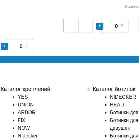
О магази
0
0
0
0
Каталог креплений
Каталог ботинок
YES
NIDECKER
UNION
HEAD
ARBOR
Ботинки для
FIX
Ботинки для
NOW
девушек
Nidecker
Ботинки для