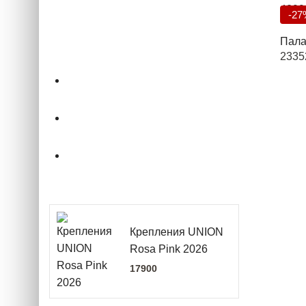
4299
-27
Палат
2335
О магазине
Подбор снаряжения
.powderCLUB
Крепления UNION
Rosa Pink 2026
17900