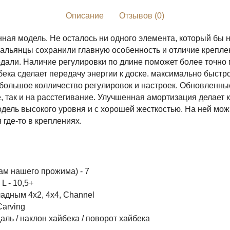
Описание
Отзывов (0)
ная модель. Не осталось ни одного элемента, который бы н
альянцы сохранили главную особенность и отличие креплен
 педали. Наличие регулировки по длине поможет более точно
бека сделает передачу энергии к доске. максимально быстр
большое колличество регулировок и настроек. Обновленны
е, так и на расстегивание. Улучшенная амортизация делает
одель высокого уровня и с хорошей жесткостью. На ней мож
 где-то в креплениях.
там нашего прожима) - 7
 L - 10,5+
ладным 4x2, 4x4, Channel
Carving
даль / наклон хайбека / поворот хайбека