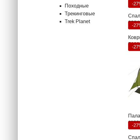
6927
-27
Походные
Трекинговые
Спал
Trek Planet
3934
-27
Коври
7000
-27
Пала
1138
-27
Спал