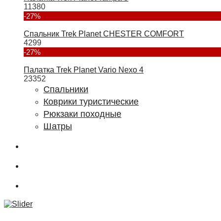
11380
-27%
Спальник Trek Planet CHESTER COMFORT
4299
-27%
Палатка Trek Planet Vario Nexo 4
23352
Спальники
Коврики туристические
Рюкзаки походные
Шатры
О магазине
Подбор снаряжения
.powderCLUB