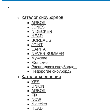
Сноубординг
Каталог сноубордов
ARBOR
JONES
NIDECKER
HEAD
BOREALIS
JOINT
CAPITA
NEVER SUMMER
Мужские
Женские
Распродажа сноубордов
Недорогие сноуборды
Каталог креплений
YES
UNION
ARBOR
FIX
NOW
Nidecker
HEAD