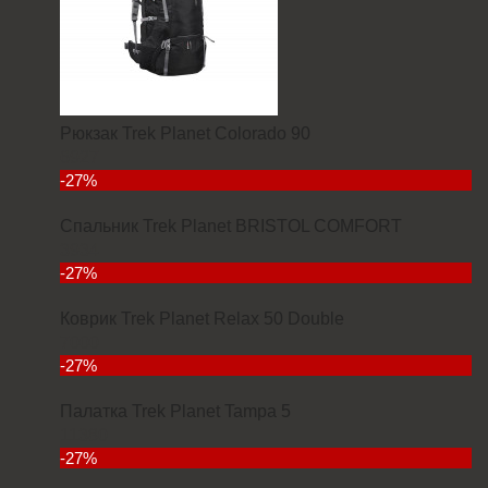
Рюкзак Trek Planet Colorado 90
6927
-27%
Спальник Trek Planet BRISTOL COMFORT
3934
-27%
Коврик Trek Planet Relax 50 Double
7000
-27%
Палатка Trek Planet Tampa 5
11380
-27%