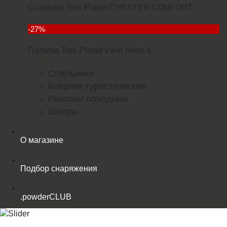
Спальник Trek Planet CHESTER COMFORT
4299
-27%
Палатка Trek Planet Vario Nexo 4
23352
Спальники
Коврики туристические
Рюкзаки походные
Шатры
О магазине
Подбор снаряжения
.powderCLUB