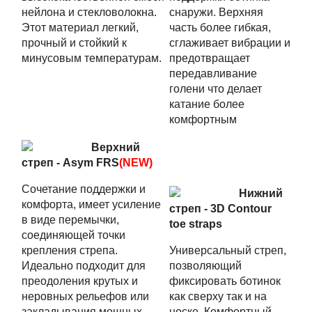
нейлона и стекловолокна.
снаружи. Верхняя
Этот материал легкий,
часть более гибкая,
прочный и стойкий к
сглаживает вибрации и
минусовым температурам.
предотвращает
передавливание
голени что делает
катание более
комфортным
Верхний
стреп - Asym FRS
(NEW)
Cочетание поддержки и
Нижний
комфорта, имеет усиление
стреп - 3D Contour
в виде перемычки,
toe straps
соединяющей точки
крепления стрепа.
Универсальный стреп,
Идеально подходит для
позволяющий
преодоления крутых и
фиксировать ботинок
неровных рельефов или
как сверху так и на
закладывания мощных
носке. Комфортный,