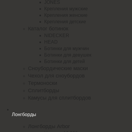
JONES
Крепления мужские
Крепления женские
Крепления детские
Каталог ботинок
NIDECKER
HEAD
Ботинки для мужчин
Ботинки для девушек
Ботинки для детей
Сноубордические маски
Чехол для сноубордов
Термоноски
Сплитборды
Камусы для сплитбордов
Лонгборды
Лонгборды Arbor