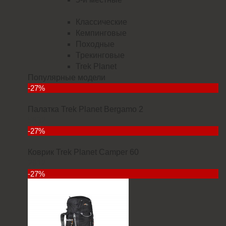
Классические
Кемпинговые
Походные
Трекинговые
Trek Planet
Популярные модели
-27%
Палатка Trek Planet Bergamo 2
5832
-27%
Коврик Trek Planet Camper 60
2912
-27%