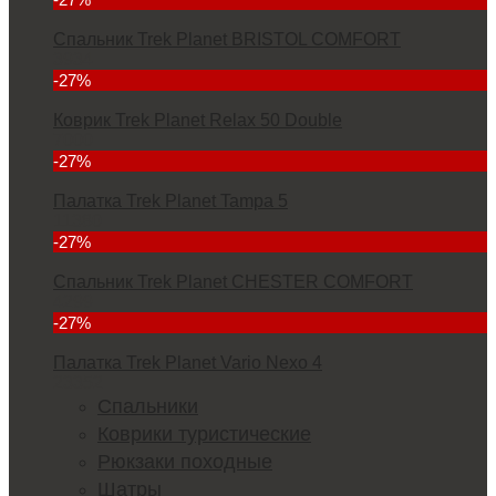
Спальник Trek Planet BRISTOL COMFORT
3934
-27%
Коврик Trek Planet Relax 50 Double
7000
-27%
Палатка Trek Planet Tampa 5
11380
-27%
Спальник Trek Planet CHESTER COMFORT
4299
-27%
Палатка Trek Planet Vario Nexo 4
23352
Спальники
Коврики туристические
Рюкзаки походные
Шатры