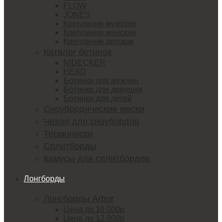
FLOW
JONES
Крепления мужские
Крепления женские
Крепления детские
Каталог ботинок
NIDECKER
HEAD
Ботинки для мужчин
Ботинки для девушек
Ботинки для детей
Сноубордические маски
Чехол для сноубордов
Термоноски
Сплитборды
Камусы для сплитбордов
Лонгборды
Лонгборды Arbor
Цена до 10 000р
Цена до 12 000р