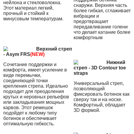
нейлона и стекловолокна.
снаружи. Верхняя часть
Этот материал легкий,
более гибкая, сглаживает
прочный и стойкий к
вибрации и
минусовым температурам.
предотвращает
передавливание голени
что делает катание более
комфортным
Верхний стреп
- Asym FRS
(NEW)
Нижний
Cочетание поддержки и
стреп - 3D Contour toe
комфорта, имеет усиление в
straps
виде перемычки,
соединяющей точки
Универсальный стреп,
крепления стрепа. Идеально
позволяющий
подходит для преодоления
фиксировать ботинок как
крутых и неровных рельефов
сверху так и на носке.
или закладывания мощных
Комфортный, обладает
карвов. Этот ремешок
3D формой.
подойдет к любому типу
ботинок и обеспечивает
оптимальную гибкость.