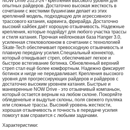
NOW Drive 2023-24 - крепления высокого уровня для
опытных райдеров. Достаточно высокая жесткость в
сочетании с жесткими бушингами делает из этих
креплений модель, подходящую для агрессивного
трассового катания, карвинга, фрирайда. Достаточно
высокий хайбек даёт хорошую отзывчивость. Надежные
крепления, которые подойдут для любого участка трассы
и стиля катания. Прочная нейлоновая база Hanger 3.0,
усиленная стекловолокном в сочетании с технологией
Skate-Tech обеспечивает превосходную отзывчивость и
плавную передачу усилия.Специальный коннектор,
который откидывает стреп, обеспечивает легкое и
быстрое встегивание ботинка. Обновленный верхний
стреп стал ещё более комфортным. Надежно фиксирует
ботинок и нигде не передавливает. Крепления высокого
уровня для прогрессирующих райдеров и райдеров с
достаточно высоким уровнем катания. Быстрые и
маневренные NOW Drive - это отзывчивый компаньон,
который остается верным на любом склоне. Покоряйте
обледенелые и выдутые склоны, поля свежего пухляка
или сложные трассы. Высокий уровень жесткости,
хорошая отзывчивость и точность в передаче усилия
помогут вам справится с любыми задачами.
Характеристики: