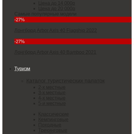
Цена до 14 000р
Цена до 20 000р
Самые популярные модели
-27%
Лонгборд Arbor Axis 40 Flagship 2022
18235
-27%
Лонгборд Arbor Axis 40 Bamboo 2021
21952
Туризм
Каталог туристических палаток
2-х местные
3-х местные
4-х местные
5-и местные
Классические
Кемпинговые
Походные
Трекинговые