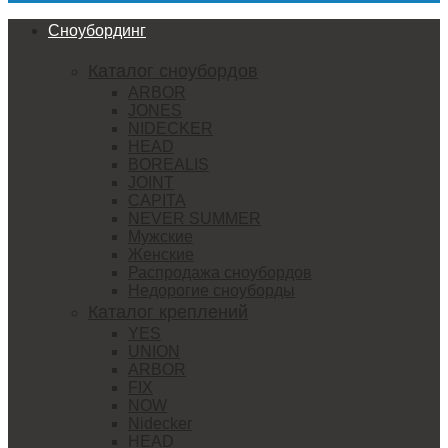
Сноубординг
Каталог сноубордов
ARBOR
JONES
NIDECKER
HEAD
BOREALIS
JOINT
CAPITA
NEVER SUMMER
Мужские
Женские
Распродажа сноубордов
Недорогие сноуборды
Каталог креплений
YES
UNION
ARBOR
FIX
NOW
Nidecker
HEAD