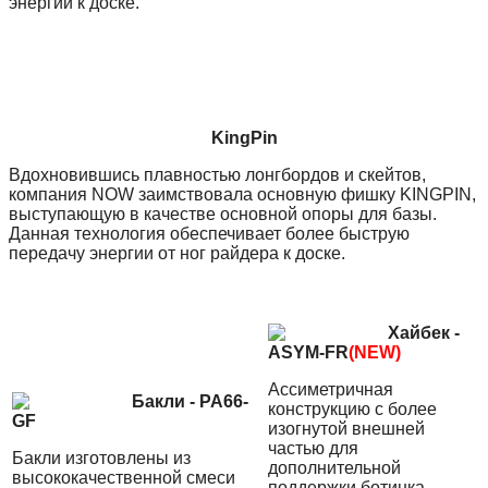
энергии к доске.
KingPin
Вдохновившись плавностью лонгбордов и скейтов,
компания NOW заимствовала основную фишку KINGPIN,
выступающую в качестве основной опоры для базы.
Данная технология обеспечивает более быструю
передачу энергии от ног райдера к доске.
Хайбек -
ASYM-FR
(NEW)
Ассиметричная
Бакли - PA66-
конструкцию с более
GF
изогнутой внешней
частью для
Бакли изготовлены из
дополнительной
высококачественной смеси
поддержки ботинка