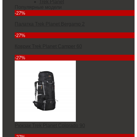
Trek Planet
Популярные модели
-27%
Палатка Trek Planet Bergamo 2
5832
-27%
Коврик Trek Planet Camper 60
2912
-27%
Рюкзак Trek Planet Colorado 90
6927
-27%