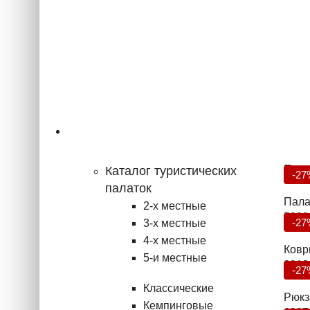
Туризм
Попу
Каталог туристических
-27
палаток
Пала
2-х местные
5832
-27
3-х местные
4-х местные
Ковр
5-и местные
2912
-27
Классические
Рюкза
Кемпинговые