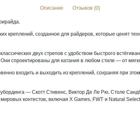
Описание
Отзывов (0)
рирайда.
х креплений, созданное для райдеров, которые ценят тех
лассических двух стрепов с удобством быстрого встёгиван
Они спроектированы для катания в любом стиле — от мягко
венно входить и выходить из креплений, сохраняя при это
убординга — Скотт Стивенс, Виктор Де Ле Рю, Столе Санд
ировых контестов, включая X Games, FWT и Natural Select