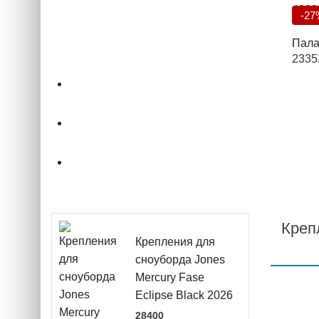
4299
-27
Палат
2335
О магазине
Подбор снаряжения
.powderCLUB
Креп
Крепления для
сноуборда Jones
Mercury Fase
Eclipse Black 2026
28400