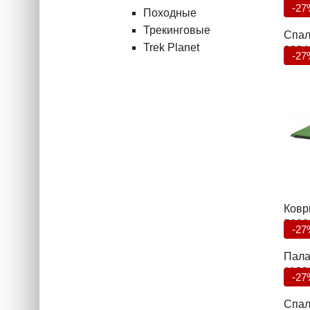
6927
-27
Походные
Трекинговые
Спал
Trek Planet
3934
-27
Коври
7000
-27
Пала
1138
-27
Спал