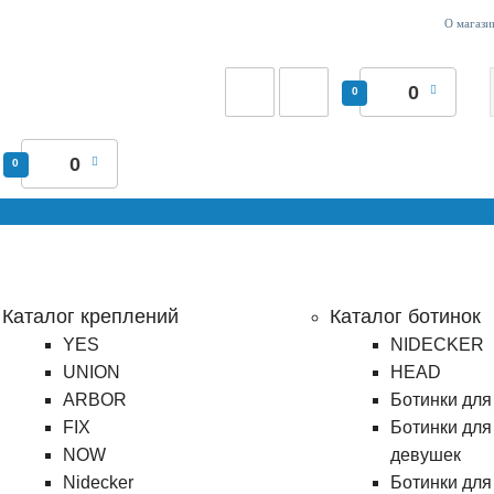
О магази
0
0
0
0
Каталог креплений
Каталог ботинок
YES
NIDECKER
UNION
HEAD
ARBOR
Ботинки для
FIX
Ботинки для
NOW
девушек
Nidecker
Ботинки для