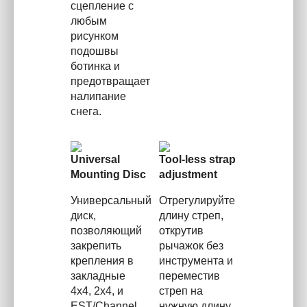
сцепление с
любым
рисунком
подошвы
ботинка и
предотвращает
налипание
снега.
Universal
Tool-less strap
Mounting Disc
adjustment
Универсальный
Отрегулируйте
диск,
длину стреп,
позволяющий
открутив
закрепить
рычажок без
крепления в
инструмента и
закладные
переместив
4x4, 2x4, и
стреп на
EST/Channel.
нужную длину.