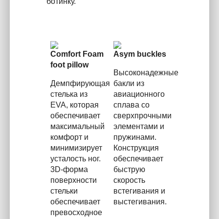
ботинку.
Comfort Foam
Asym buckles
foot pillow
Высоконадежные
Демпфирующая
бакли из
стелька из
авиационного
EVA, которая
сплава со
обеспечивает
сверхпрочными
максимальный
элементами и
комфорт и
пружинами.
минимизирует
Конструкция
усталость ног.
обеспечивает
3D-форма
быструю
поверхности
скорость
стельки
встегивания и
обеспечивает
выстегивания.
превосходное