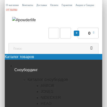
О магазине
Контакты
Доставка
Оплата
Гарантия
Акции и Скидки
ОТЗЫВЫ
0
0
Каталог товаров
Сноубординг
Каталог сноубордов
ARBOR
JONES
NIDECKER
HEAD