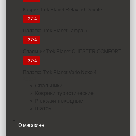
Коврик Trek Planet Relax 50 Double
7000
-27%
Палатка Trek Planet Tampa 5
11380
-27%
Спальник Trek Planet CHESTER COMFORT
4299
-27%
Палатка Trek Planet Vario Nexo 4
23352
Спальники
Коврики туристические
Рюкзаки походные
Шатры
О магазине