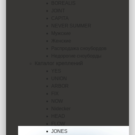
BOREALIS
JOINT
CAPITA
NEVER SUMMER
Мужские
Женские
Распродажа сноубордов
Недорогие сноуборды
Каталог креплений
YES
UNION
ARBOR
FIX
NOW
Nidecker
HEAD
FLOW
JONES