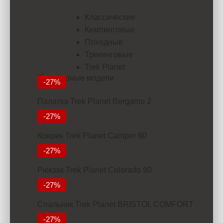
Классические
Кемпинговые
Походные
Трекинговые
Trek Planet
Популярные модели
-27%
Палатка Trek Planet Bergamo 2
5832
-27%
Коврик Trek Planet Camper 60
2912
-27%
Рюкзак Trek Planet Colorado 90
6927
-27%
Спальник Trek Planet BRISTOL COMFORT
3934
-27%