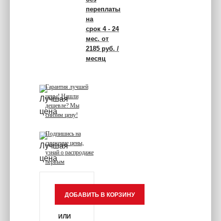
переплаты
на
срок 4 - 24
мес. от
2185 руб. /
месяц
Гарантия лучшей
цены! Нашли
дешевле? Мы
снизим цену!
Подпишись на
снижение цены,
узнай о распродаже
первым
ИЛИ