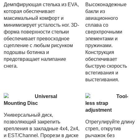
Демпфирующая стелька из EVA,
Высоконадежные
которая обеспечивает
бакли из
максимальный комфорт и
авиационного
минимизирует усталость ног. 3D-
сплава со
форма поверхности стельки
сверхпрочными
обеспечивает превосходное
элементами и
сцепление с любым рисунком
пружинами.
подошвы ботинка и
Конструкция
предотвращает налипание
обеспечивает
снега.
быструю скорость
встегивания и
выстегивания.
Universal
Tool-
Mounting Disc
less strap
adjustment
Универсальный диск,
позволяющий закрепить
Отрегулируйте длину
крепления в закладные 4x4, 2x4,
стреп, открутив
и EST/Channel. Прорези в диске
рычажок без