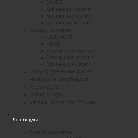
JONES
Крепления мужские
Крепления женские
Крепления детские
Каталог ботинок
NIDECKER
HEAD
Ботинки для мужчин
Ботинки для девушек
Ботинки для детей
Сноубордические маски
Чехол для сноубордов
Термоноски
Сплитборды
Камусы для сплитбордов
Лонгборды
Лонгборды Arbor