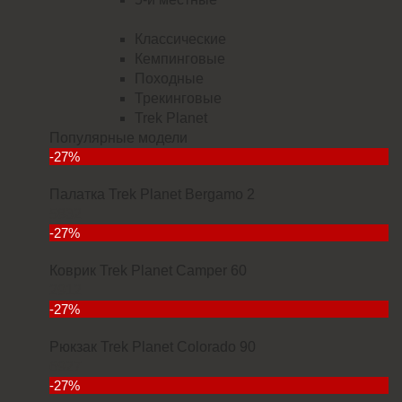
Классические
Кемпинговые
Походные
Трекинговые
Trek Planet
Популярные модели
-27%
Палатка Trek Planet Bergamo 2
5832
-27%
Коврик Trek Planet Camper 60
2912
-27%
Рюкзак Trek Planet Colorado 90
6927
-27%