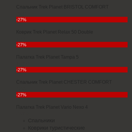
Спальник Trek Planet BRISTOL COMFORT
3934
-27%
Коврик Trek Planet Relax 50 Double
7000
-27%
Палатка Trek Planet Tampa 5
11380
-27%
Спальник Trek Planet CHESTER COMFORT
4299
-27%
Палатка Trek Planet Vario Nexo 4
23352
Спальники
Коврики туристические