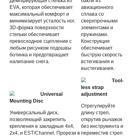
Демпфирующая стелька из
бакли из
EVA, которая обеспечивает
авиационного
максимальный комфорт и
сплава со
минимизирует усталость ног.
сверхпрочными
3D-форма поверхности
элементами и
стельки обеспечивает
пружинами.
превосходное сцепление с
Конструкция
любым рисунком подошвы
обеспечивает
ботинка и предотвращает
быструю скорость
налипание снега.
встегивания и
выстегивания.
Tool-
less strap
Universal
adjustment
Mounting Disc
Отрегулируйте
Универсальный диск,
длину стреп,
позволяющий закрепить
открутив рычажок
крепления в закладные 4x4,
без инструмента и
2x4, и EST/Channel. Прорези в
переместив стреп