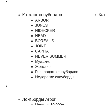
Сноубординг
Каталог сноубордов
Ка
ARBOR
JONES
NIDECKER
HEAD
BOREALIS
JOINT
CAPITA
NEVER SUMMER
Мужские
Женские
Распродажа сноубордов
Недорогие сноуборды
Лонгборды
Лонгборды Arbor
Цена до 10 000р