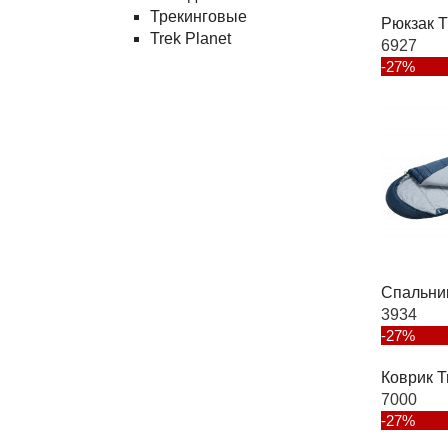
Трекинговые
Рюкзак T
Trek Planet
6927
-27%
Спальни
3934
-27%
Коврик T
7000
-27%