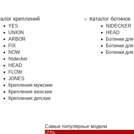
талог креплений
Каталог ботинок
YES
NIDECKER
UNION
HEAD
ARBOR
Ботинки для
FIX
Ботинки для
NOW
Ботинки для
Nidecker
HEAD
FLOW
JONES
Крепления мужские
Крепления женские
Крепления детские
Самые популярные модели
-27%