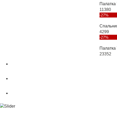
Палатка 
11380
-27%
Спальни
4299
-27%
Палатка 
23352
О магазине
Подбор снаряжения
.powderCLUB