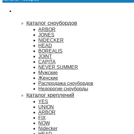
Сноубординг
Каталог сноубордов
ARBOR
JONES
NIDECKER
HEAD
BOREALIS
JOINT
CAPITA
NEVER SUMMER
Мужские
Женские
Распродажа сноубордов
Недорогие сноуборды
Каталог креплений
YES
UNION
ARBOR
FIX
NOW
Nidecker
HEAD