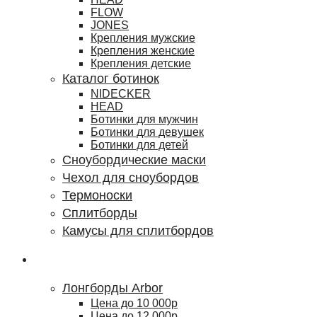
FLOW
JONES
Крепления мужские
Крепления женские
Крепления детские
Каталог ботинок
NIDECKER
HEAD
Ботинки для мужчин
Ботинки для девушек
Ботинки для детей
Сноубордические маски
Чехол для сноубордов
Термоноски
Сплитборды
Камусы для сплитбордов
Лонгборды
Лонгборды Arbor
Цена до 10 000р
Цена до 12 000р