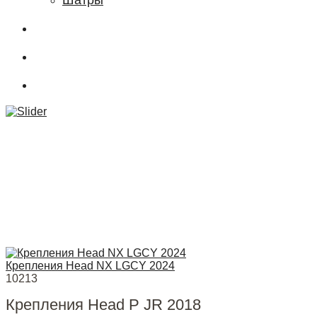
Шатры
О магазине
Подбор снаряжения
.powderCLUB
Крепления Head NX LGCY 2024
10213
Крепления Head P JR 2018