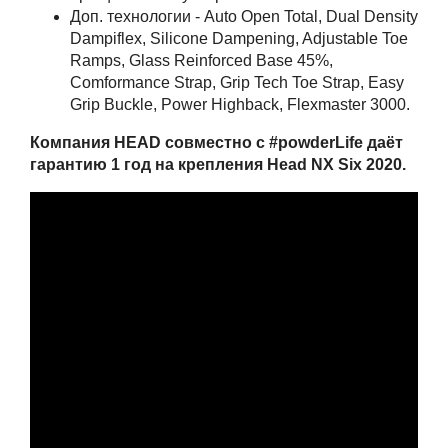
Доп. технологии - Auto Open Total, Dual Density
Dampiflex, Silicone Dampening, Adjustable Toe
Ramps, Glass Reinforced Base 45%,
Comformance Strap, Grip Tech Toe Strap, Easy
Grip Buckle, Power Highback, Flexmaster 3000.
Компания HEAD совместно с #powderLife даёт
гарантию 1 год на крепления Head NX Six 2020.