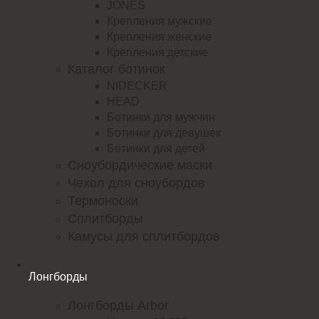
JONES
Крепления мужские
Крепления женские
Крепления детские
Каталог ботинок
NIDECKER
HEAD
Ботинки для мужчин
Ботинки для девушек
Ботинки для детей
Сноубордические маски
Чехол для сноубордов
Термоноски
Сплитборды
Камусы для сплитбордов
Лонгборды
Лонгборды Arbor