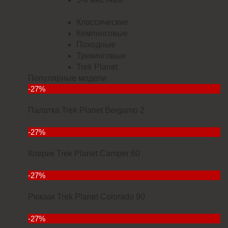
Классические
Кемпинговые
Походные
Трекинговые
Trek Planet
Популярные модели
-27%
Палатка Trek Planet Bergamo 2
5832
-27%
Коврик Trek Planet Camper 60
2912
-27%
Рюкзак Trek Planet Colorado 90
6927
-27%