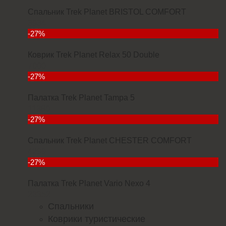
Спальник Trek Planet BRISTOL COMFORT
3934
-27%
Коврик Trek Planet Relax 50 Double
7000
-27%
Палатка Trek Planet Tampa 5
11380
-27%
Спальник Trek Planet CHESTER COMFORT
4299
-27%
Палатка Trek Planet Vario Nexo 4
23352
Спальники
Коврики туристические