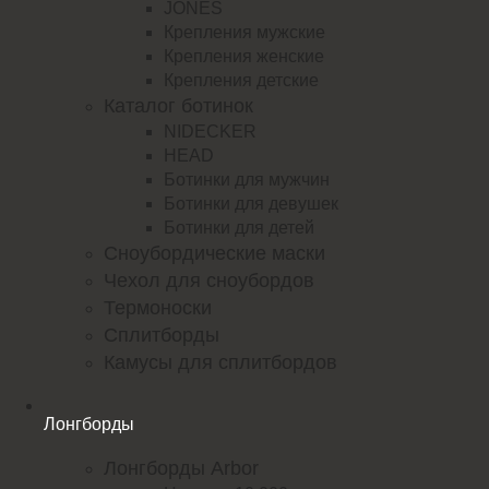
JONES
Крепления мужские
Крепления женские
Крепления детские
Каталог ботинок
NIDECKER
HEAD
Ботинки для мужчин
Ботинки для девушек
Ботинки для детей
Сноубордические маски
Чехол для сноубордов
Термоноски
Сплитборды
Камусы для сплитбордов
Лонгборды
Лонгборды Arbor