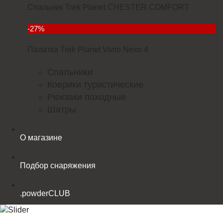
Спальник Trek Planet CHESTER COMFORT
4299
-27%
Палатка Trek Planet Vario Nexo 4
23352
Спальники
Коврики туристические
Рюкзаки походные
Шатры
О магазине
Подбор снаряжения
.powderCLUB