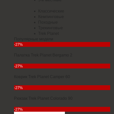
Классические
Кемпинговые
Походные
Трекинговые
Trek Planet
Популярные модели
-27%
Палатка Trek Planet Bergamo 2
5832
-27%
Коврик Trek Planet Camper 60
2912
-27%
Рюкзак Trek Planet Colorado 90
6927
-27%