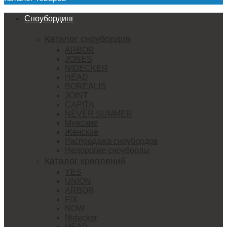
Сноубординг
Каталог сноубордов
ARBOR
JONES
NIDECKER
HEAD
BOREALIS
JOINT
CAPITA
NEVER SUMMER
Мужские
Женские
Распродажа сноубордов
Недорогие сноуборды
Каталог креплений
YES
UNION
ARBOR
FIX
NOW
Nidecker
HEAD