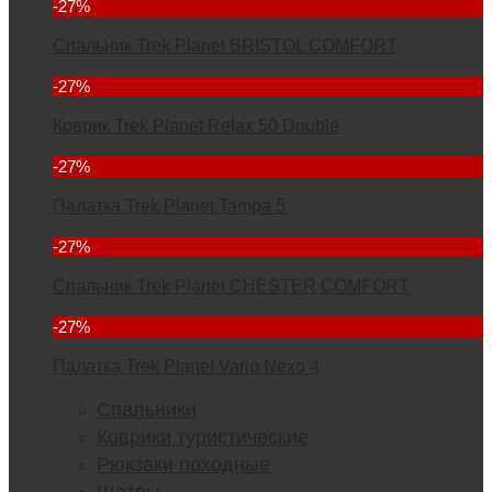
-27%
Спальник Trek Planet BRISTOL COMFORT
3934
-27%
Коврик Trek Planet Relax 50 Double
7000
-27%
Палатка Trek Planet Tampa 5
11380
-27%
Спальник Trek Planet CHESTER COMFORT
4299
-27%
Палатка Trek Planet Vario Nexo 4
23352
Спальники
Коврики туристические
Рюкзаки походные