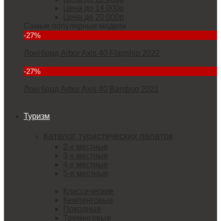
Цена до 14 000р
Цена до 20 000р
Самые популярные модели
-27%
Лонгборд Arbor Axis 40 Flagship 2022
18235
-27%
Лонгборд Arbor Axis 40 Bamboo 2021
21952
Туризм
Каталог туристических палаток
2-х местные
3-х местные
4-х местные
5-и местные
Классические
Кемпинговые
Походные
Трекинговые