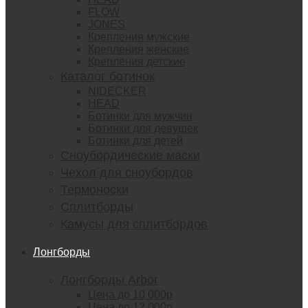
FLOW
JONES
Крепления мужские
Крепления женские
Крепления детские
Каталог ботинок
NIDECKER
HEAD
Ботинки для мужчин
Ботинки для девушек
Ботинки для детей
Сноубордические маски
Чехол для сноубордов
Термоноски
Сплитборды
Камусы для сплитбордов
Лонгборды
Лонгборды Arbor
Цена до 10 000р
Цена до 12 000р