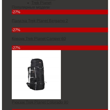
Trek Planet
Популярные модели
-27%
Палатка Trek Planet Bergamo 2
5832
-27%
Коврик Trek Planet Camper 60
2912
-27%
Рюкзак Trek Planet Colorado 90
6927