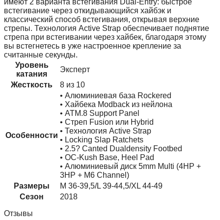
имеют 2 варианта встегивания Dual-Entry: быстрое
встегивание через откидывающийся хайбэк и
классический способ встегивания, открывая верхние
стрепы. Технология Active Strap обеспечивает поднятие
стрепа при встегивании через хайбек, благодаря этому
вы встегнетесь в уже настроенное крепление за
считанные секунды.
Уровень
Эксперт
катания
Жесткость
8 из 10
• Алюминиевая база Rockered
• Хайбека Modback из нейлона
• ATM.8 Support Panel
• Стреп Fusion или Hybrid
• Технология Active Strap
Особенности
• Locking Slap Ratchets
• 2.5? Canted Dualdensity Footbed
• OC-Kush Base, Heel Pad
• Алюминиевый диск 5mm Multi (4HP +
3HP + M6 Channel)
Размеры
M 36-39,5/L 39-44,5/XL 44-49
Сезон
2018
Отзывы