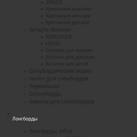
JONES
Крепления мужские
Крепления женские
Крепления детские
Каталог ботинок
NIDECKER
HEAD
Ботинки для мужчин
Ботинки для девушек
Ботинки для детей
Сноубордические маски
Чехол для сноубордов
Термоноски
Сплитборды
Камусы для сплитбордов
Лонгборды
Лонгборды Arbor