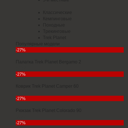
Классические
Кемпинговые
Походные
Трекинговые
Trek Planet
Популярные модели
-27%
Палатка Trek Planet Bergamo 2
5832
-27%
Коврик Trek Planet Camper 60
2912
-27%
Рюкзак Trek Planet Colorado 90
6927
-27%