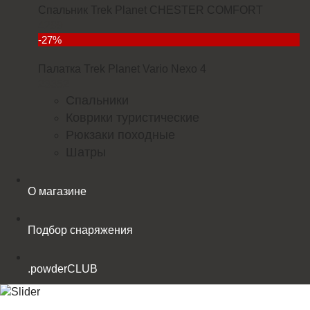
Спальник Trek Planet CHESTER COMFORT
4299
-27%
Палатка Trek Planet Vario Nexo 4
23352
Спальники
Коврики туристические
Рюкзаки походные
Шатры
О магазине
Подбор снаряжения
.powderCLUB