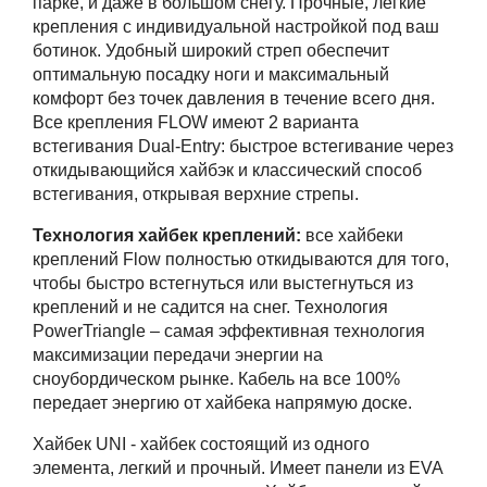
парке, и даже в большом снегу. Прочные, легкие
крепления с индивидуальной настройкой под ваш
ботинок. Удобный широкий стреп обеспечит
оптимальную посадку ноги и максимальный
комфорт без точек давления в течение всего дня.
Все крепления FLOW имеют 2 варианта
встегивания Dual-Entry: быстрое встегивание через
откидывающийся хайбэк и классический способ
встегивания, открывая верхние стрепы.
Технология хайбек креплений:
все хайбеки
креплений Flow полностью откидываются для того,
чтобы быстро встегнуться или выстегнуться из
креплений и не садится на снег. Технология
PowerTriangle – самая эффективная технология
максимизации передачи энергии на
сноубордическом рынке. Кабель на все 100%
передает энергию от хайбека напрямую доске.
Хайбек UNI - хайбек состоящий из одного
элемента, легкий и прочный. Имеет панели из EVA