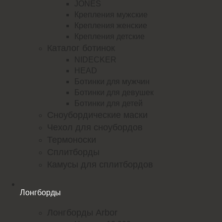
JONES
Крепления мужские
Крепления женские
Крепления детские
Каталог ботинок
NIDECKER
HEAD
Ботинки для мужчин
Ботинки для девушек
Ботинки для детей
Сноубордические маски
Чехол для сноубордов
Термоноски
Сплитборды
Камусы для сплитбордов
Лонгборды
Лонгборды Arbor