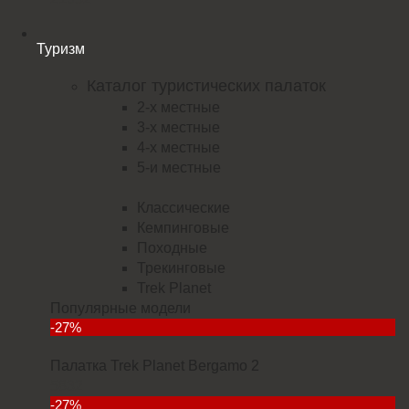
Туризм
Каталог туристических палаток
2-х местные
3-х местные
4-х местные
5-и местные
Классические
Кемпинговые
Походные
Трекинговые
Trek Planet
Популярные модели
-27%
Палатка Trek Planet Bergamo 2
5832
-27%