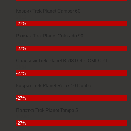
Коврик Trek Planet Camper 60
2912
-27%
Рюкзак Trek Planet Colorado 90
6927
-27%
Спальник Trek Planet BRISTOL COMFORT
3934
-27%
Коврик Trek Planet Relax 50 Double
7000
-27%
Палатка Trek Planet Tampa 5
11380
-27%