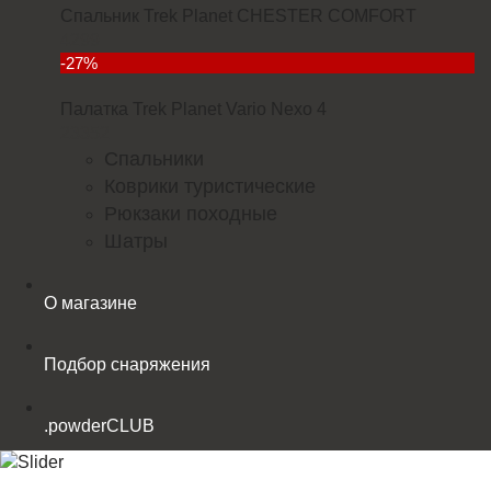
Спальник Trek Planet CHESTER COMFORT
4299
-27%
Палатка Trek Planet Vario Nexo 4
23352
Спальники
Коврики туристические
Рюкзаки походные
Шатры
О магазине
Подбор снаряжения
.powderCLUB