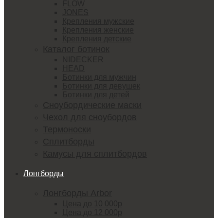
FLOW
JONES
Крепления мужские
Крепления женские
Крепления детские
Каталог ботинок
NIDECKER
HEAD
Ботинки для мужчин
Ботинки для девушек
Ботинки для детей
Сноубордические маски
Чехол для сноубордов
Термоноски
Сплитборды
Камусы для сплитбордов
Лонгборды
Лонгборды Arbor
Цена до 10 000р
Цена до 12 000р