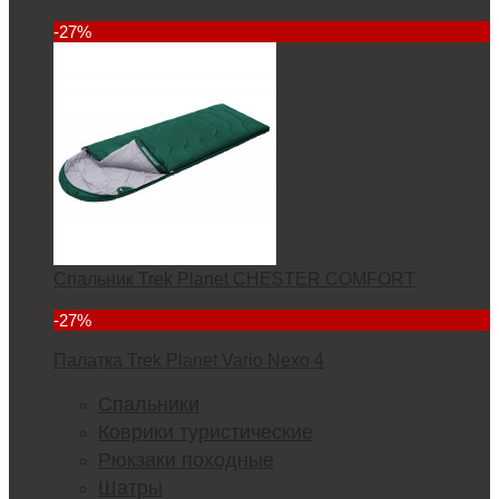
11380
-27%
Спальник Trek Planet CHESTER COMFORT
4299
-27%
Палатка Trek Planet Vario Nexo 4
23352
Спальники
Коврики туристические
Рюкзаки походные
Шатры