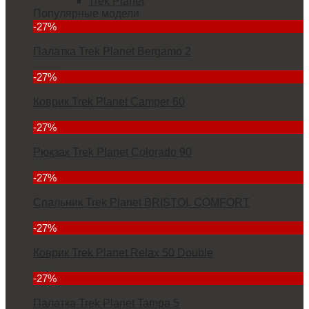
Trek Planet
Популярные модели
-27%
Палатка Trek Planet Bergamo 2
5832
-27%
Коврик Trek Planet Camper 60
2912
-27%
Рюкзак Trek Planet Colorado 90
6927
-27%
Спальник Trek Planet BRISTOL COMFORT
3934
-27%
Коврик Trek Planet Relax 50 Double
7000
-27%
Палатка Trek Planet Tampa 5