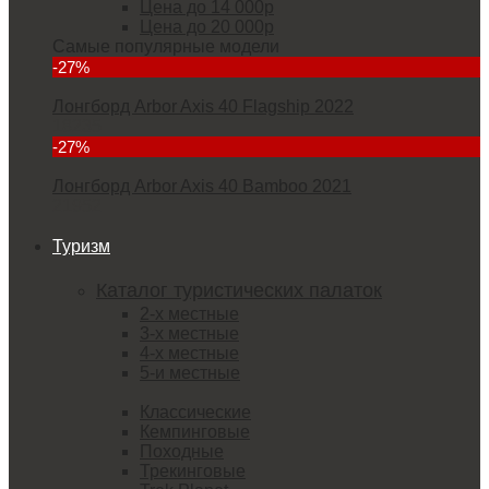
Цена до 14 000р
Цена до 20 000р
Самые популярные модели
-27%
Лонгборд Arbor Axis 40 Flagship 2022
18235
-27%
Лонгборд Arbor Axis 40 Bamboo 2021
21952
Туризм
Каталог туристических палаток
2-х местные
3-х местные
4-х местные
5-и местные
Классические
Кемпинговые
Походные
Трекинговые