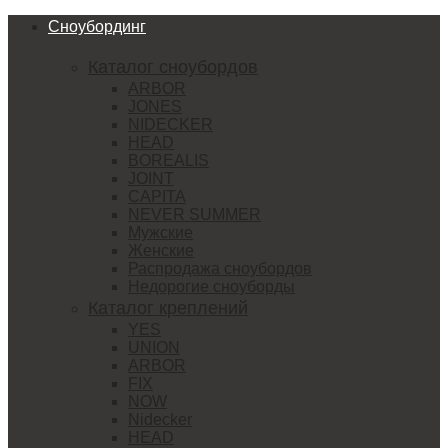
Сноубординг
Каталог сноубордов
ARBOR
JONES
NIDECKER
HEAD
BOREALIS
JOINT
CAPITA
NEVER SUMMER
Мужские
Женские
Распродажа сноубордов
Недорогие сноуборды
Каталог креплений
YES
UNION
ARBOR
FIX
NOW
Nidecker
HEAD