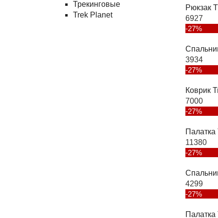
Трекинговые
Рюкзак T
Trek Planet
6927
-27%
Спальни
3934
-27%
Коврик T
7000
-27%
Палатка 
11380
-27%
Спальни
4299
-27%
Палатка 