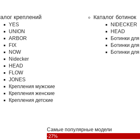
талог креплений
Каталог ботинок
YES
NIDECKER
UNION
HEAD
ARBOR
Ботинки для
FIX
Ботинки для
NOW
Ботинки для
Nidecker
HEAD
FLOW
JONES
Крепления мужские
Крепления женские
Крепления детские
Самые популярные модели
-27%