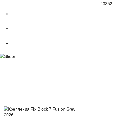
23352
О магазине
Подбор снаряжения
.powderCLUB